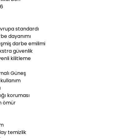
06
Avrupa standardı
rbe dayanımı
işmiş darbe emilimi
Ekstra güvenlik
nli kilitleme
ynalı Güneş
 kullanım
ı
lığı koruması
un ömür
ım
lay temizlik