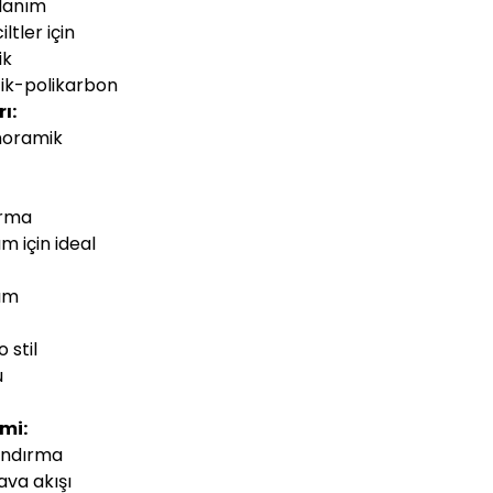
llanım
ltler için
ik
tik-polikarbon
ı:
noramik
m
arma
ım için ideal
nım
 stil
u
mi:
andırma
ava akışı