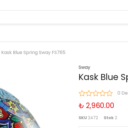
Kask Blue Spring Sway FS765
Sway
Kask Blue 
0 De
₺ 2,960.00
SKU
2472
Stok
2