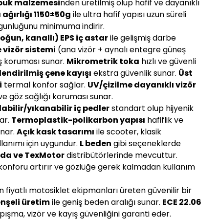
abuk malzemesi
nden üretilmiş olup hafif ve dayanıklı
ağırlığı 1150±50g
ile ultra hafif yapısı uzun süreli
gunluğunu minimuma indirir.
oğun, kanallı) EPS iç astar
ile gelişmiş darbe
 vizör sistemi
(ana vizör + aynalı entegre güneş
eş koruması sunar.
Mikrometrik toka
hızlı ve güvenli
endirilmiş çene kayışı
ekstra güvenlik sunar.
Üst
i
termal konfor sağlar.
UV/çizilme dayanıklı vizör
ve göz sağlığı koruması sunar.
labilir/yıkanabilir iç pedler
standart olup hijyenik
lar.
Termoplastik-polikarbon yapısı
hafiflik ve
unar.
Açık kask tasarımı
ile scooter, klasik
llanımı için uygundur.
L beden
gibi seçeneklerde
ada ve TexMotor
distribütörlerinde mevcuttur.
konforu artırır ve gözlüğe gerek kalmadan kullanım
gun fiyatlı motosiklet ekipmanları üreten güvenilir bir
nşeli üretim
ile geniş beden aralığı sunar.
ECE 22.06
ışma, vizör ve kayış güvenliğini garanti eder.