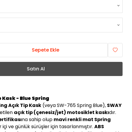
Sepete Ekle
Satın Al
 Kask - Blue Spring
ing Açık Tip Kask
(veya SW-765 Spring Blue),
SWAY
etilen
açık tip (çenesiz/jet) motosiklet kaskı
dır.
ertifikası
na sahip olup
mavi renkli mat Spring
r içi ve günlük sürüşler için tasarlanmıştır.
ABS