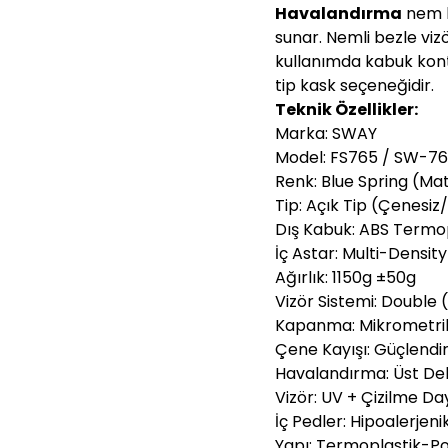
Havalandırma
nem k
sunar. Nemli bezle vizö
kullanımda kabuk kontro
tip kask seçeneğidir.
Teknik Özellikler:
Marka: SWAY
Model: FS765 / SW-7
Renk: Blue Spring (Ma
Tip: Açık Tip (Çenesiz
Dış Kabuk: ABS Termo
İç Astar: Multi-Densit
Ağırlık: 1150g ±50g
Vizör Sistemi: Double 
Kapanma: Mikrometri
Çene Kayışı: Güçlendir
Havalandırma: Üst Del
Vizör: UV + Çizilme Da
İç Pedler: Hipoalerjenik,
Yapı: Termoplastik-P