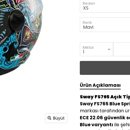
Beden
Renk
Miktar
Ürün Açıklaması
Sway FS765 Açık Tip
Sway FS765 Blue Spr
markası tarafından ür
ECE 22.06 güvenlik s
Büyüt
Blue varyantı
ile şehi