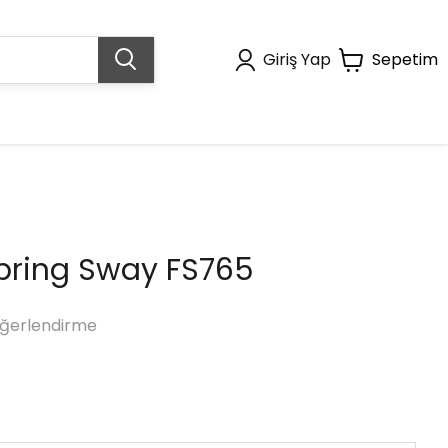
Giriş Yap
Sepetim
Spring Sway FS765
ğerlendirme