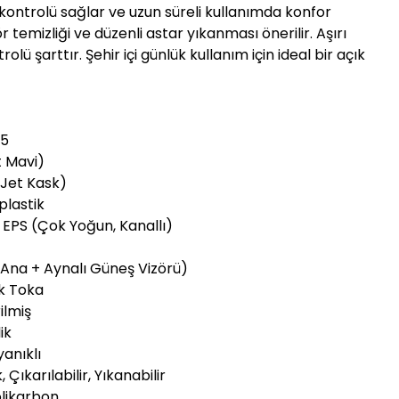
ontrolü sağlar ve uzun süreli kullanımda konfor
r temizliği ve düzenli astar yıkanması önerilir. Aşırı
lü şarttır. Şehir içi günlük kullanım için ideal bir açık
65
t Mavi)
/Jet Kask)
plastik
y EPS (Çok Yoğun, Kanallı)
(Ana + Aynalı Güneş Vizörü)
k Toka
ilmiş
ik
yanıklı
 Çıkarılabilir, Yıkanabilir
olikarbon