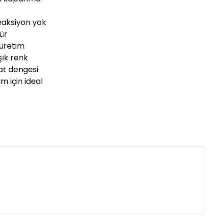
reaksiyon yok
ür
 üretim
şık renk
yat dengesi
ım için ideal