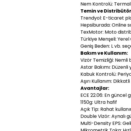
Nem Kontrolü: Termal
Temin ve Distribütör
Trendyol: E-ticaret p
Hepsiburada: Online s
TexMotor: Moto distri
Türkiye Menşeli: Yerel
Geniş Beden: L vb. se
Bakım ve Kullanım:
Vizör Temizliği: Nemli 
Astar Bakımı: Düzenli
Kabuk Kontrolü: Periy
Aşırı Kullanım: Dikkatli
Avantajlar:
ECE 22.06: En güncel g
1150g: Ultra hafif
Açık Tip: Rahat kullan
Double Vizör: Aynalı 
Multi-Density EPS: Ge
Mikrometrik Toka: Hı