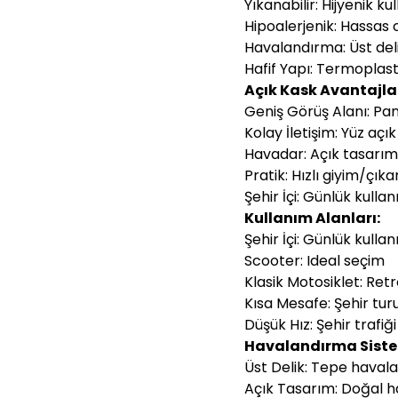
Yıkanabilir: Hijyenik ku
Hipoalerjenik: Hassas ci
Havalandırma: Üst del
Hafif Yapı: Termoplas
Açık Kask Avantajlar
Geniş Görüş Alanı: Pa
Kolay İletişim: Yüz açık
Havadar: Açık tasarı
Pratik: Hızlı giyim/çık
Şehir İçi: Günlük kullan
Kullanım Alanları:
Şehir İçi: Günlük kulla
Scooter: Ideal seçim
Klasik Motosiklet: Retro
Kısa Mesafe: Şehir tur
Düşük Hız: Şehir trafiği
Havalandırma Siste
Üst Delik: Tepe haval
Açık Tasarım: Doğal h