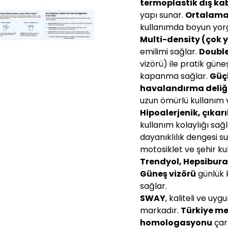
termoplastik dış k
yapı sunar.
Ortalama 
kullanımda boyun yor
Multi-density (çok y
emilimi sağlar.
Double
vizörü) ile pratik gün
kapanma sağlar.
Güçl
havalandırma deliğ
uzun ömürlü kullanım 
Hipoalerjenik, çıkarı
kullanım kolaylığı sağ
dayanıklılık dengesi s
motosiklet ve şehir ku
Trendyol, Hepsibur
Güneş vizörü
günlük 
sağlar.
SWAY
, kaliteli ve uy
markadır.
Türkiye me
homologasyonu
çarp