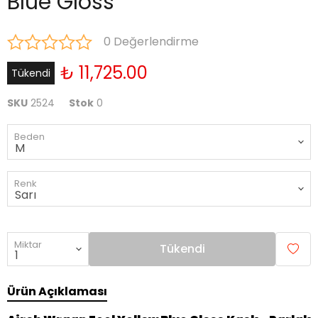
Blue Gloss
0 Değerlendirme
₺ 11,725.00
Tükendi
SKU
2524
Stok
0
Beden
Renk
Miktar
Tükendi
Ürün Açıklaması