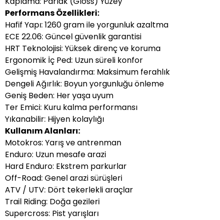
Kaplama: Parlak (Gloss) Yüzey
Performans Özellikleri:
Hafif Yapı: 1260 gram ile yorgunluk azaltma
ECE 22.06: Güncel güvenlik garantisi
HRT Teknolojisi: Yüksek direnç ve koruma
Ergonomik İç Ped: Uzun süreli konfor
Gelişmiş Havalandırma: Maksimum ferahlık
Dengeli Ağırlık: Boyun yorgunluğu önleme
Geniş Beden: Her yaşa uyum
Ter Emici: Kuru kalma performansı
Yıkanabilir: Hijyen kolaylığı
Kullanım Alanları:
Motokros: Yarış ve antrenman
Enduro: Uzun mesafe arazi
Hard Enduro: Ekstrem parkurlar
Off-Road: Genel arazi sürüşleri
ATV / UTV: Dört tekerlekli araçlar
Trail Riding: Doğa gezileri
Supercross: Pist yarışları