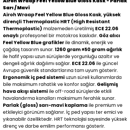
Airoh Wraap Feel Yellow Blue Gloss Kask - Parlak
Sarı / Mavi
Airoh Wraap Feel Yellow Blue Gloss Kask
,
yüksek
dirençli Thermoplastic HRT (High Resistant
Thermoplastic)
malzemeden üretilmiş
ECE 22.06
onaylı
profesyonel bir motokros kaskıdır.
Göz alıcı
Feel Yellow Blue grafikler
ile dinamik, enerjik ve
çağdaş tasarım sunar.
1260 gram ±50 gram ağırlık
ile hafif yapısı uzun sürüşlerde yorgunluğu azaltır ve
dengeli ağırlık dağılımı sağlar.
ECE 22.06
ile güncel
Avrupa güvenlik standartlarına tam uyum gösterir.
Ergonomik iç ped sistemi
uzun süreli kullanımlarda
bile maksimum rahatlık ve konfor sağlar.
Gelişmiş
hava akışı sistemi
ile off-road sürüşlerde etkili
havalandırma kanalları maksimum ferahlık sunar.
Parlak (gloss) sarı-mavi kaplama
ile premium ve
etkileyici görünüm sağlanır. İç ped yapısı ter emici ve
yıkanabilir özelliktedir. HRT teknolojisi sayesinde yüksek
direnç ve darbe emilim performansı gösterir.