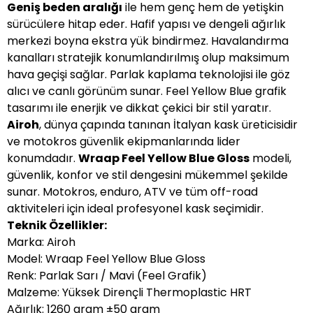
Geniş beden aralığı
ile hem genç hem de yetişkin
sürücülere hitap eder. Hafif yapısı ve dengeli ağırlık
merkezi boyna ekstra yük bindirmez. Havalandırma
kanalları stratejik konumlandırılmış olup maksimum
hava geçişi sağlar. Parlak kaplama teknolojisi ile göz
alıcı ve canlı görünüm sunar. Feel Yellow Blue grafik
tasarımı ile enerjik ve dikkat çekici bir stil yaratır.
Airoh
, dünya çapında tanınan İtalyan kask üreticisidir
ve motokros güvenlik ekipmanlarında lider
konumdadır.
Wraap Feel Yellow Blue Gloss
modeli,
güvenlik, konfor ve stil dengesini mükemmel şekilde
sunar. Motokros, enduro, ATV ve tüm off-road
aktiviteleri için ideal profesyonel kask seçimidir.
Teknik Özellikler:
Marka: Airoh
Model: Wraap Feel Yellow Blue Gloss
Renk: Parlak Sarı / Mavi (Feel Grafik)
Malzeme: Yüksek Dirençli Thermoplastic HRT
Ağırlık: 1260 gram ±50 gram