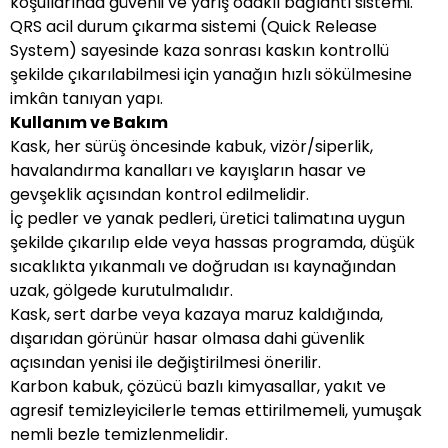
koşullarında güvenli ve yarış odaklı bağlantı sistemi.
QRS acil durum çıkarma sistemi (Quick Release
System) sayesinde kaza sonrası kaskın kontrollü
şekilde çıkarılabilmesi için yanağın hızlı sökülmesine
imkân tanıyan yapı.
Kullanım ve Bakım
Kask, her sürüş öncesinde kabuk, vizör/siperlik,
havalandırma kanalları ve kayışların hasar ve
gevşeklik açısından kontrol edilmelidir.
İç pedler ve yanak pedleri, üretici talimatına uygun
şekilde çıkarılıp elde veya hassas programda, düşük
sıcaklıkta yıkanmalı ve doğrudan ısı kaynağından
uzak, gölgede kurutulmalıdır.
Kask, sert darbe veya kazaya maruz kaldığında,
dışarıdan görünür hasar olmasa dahi güvenlik
açısından yenisi ile değiştirilmesi önerilir.
Karbon kabuk, çözücü bazlı kimyasallar, yakıt ve
agresif temizleyicilerle temas ettirilmemeli, yumuşak
nemli bezle temizlenmelidir.