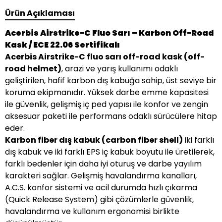
Ürün Açıklaması
Acerbis Airstrike-C Fluo Sarı – Karbon Off-Road
Kask / ECE 22.06 Sertifikalı
Acerbis Airstrike-C fluo sarı off-road kask (off-
road helmet)
, arazi ve yarış kullanımı odaklı
geliştirilen, hafif karbon dış kabuğa sahip, üst seviye bir
koruma ekipmanıdır. Yüksek darbe emme kapasitesi
ile güvenlik, gelişmiş iç ped yapısı ile konfor ve zengin
aksesuar paketi ile performans odaklı sürücülere hitap
eder.
Karbon fiber dış kabuk (carbon fiber shell)
iki farklı
dış kabuk ve iki farklı EPS iç kabuk boyutu ile üretilerek,
farklı bedenler için daha iyi oturuş ve darbe yayılım
karakteri sağlar. Gelişmiş havalandırma kanalları,
A.C.S. konfor sistemi ve acil durumda hızlı çıkarma
(Quick Release System) gibi çözümlerle güvenlik,
havalandırma ve kullanım ergonomisi birlikte