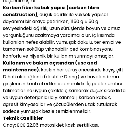
düşünülmüştür.
Karbon fiber kabuk yapısı (carbon fibre
construction)
, düşük ağırlık ile yüksek yapısal
dayanımı bir araya getirirken, 1150 g ± 50 g
seviyesindeki ağırlık, uzun sürüşlerde boyun ve omuz
yorgunluğunu azaltmaya yardımcı olur. İç kısımda
kullanılan nefes alabilir, yumuşak dokulu, ter emici ve
tamamen sökülüp yıkanabilir ped kombinasyonu,
konforlu ve hijyenik bir kullanım sunmayı amaçlar.
Kullanım ve bakım açısından (use and
maintenance)
, kaskın her sürüş öncesinde kayış, çift
D halkalı bağlantı (double-D ring) ve havalandırma
girişlerinin kontrol edilmesi önemlidir. İç pedler üretici
talimatlarına uygun şekilde çıkarılarak düşük sıcaklıkta
ve uygun deterjanlarla yıkanmalı; karbon kabuk,
agresif kimyasallar ve çözücülerden uzak tutularak
sadece yumuşak bezle temizlenmelidir.
Teknik Özellikler
Onay: ECE 22.06 motosiklet kask sertifikası.