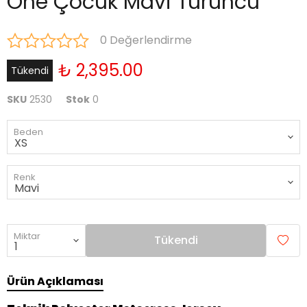
One Çocuk Mavi Turuncu
0 Değerlendirme
₺ 2,395.00
Tükendi
SKU
2530
Stok
0
Beden
Renk
Miktar
Tükendi
Ürün Açıklaması