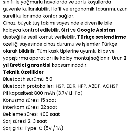
sınıfı ile yağmurlu havalarda ve zorlu koşullarda
güvenle kullanılabilir. Hafif ve ergonomik tasarımı, uzun
süreli kullanımda konfor sağlar.
Cihaz, büyük tuş takımı sayesinde eldiven ile bile
kolayca kontrol edilebilir.
Siri
ve
Google Asistan
desteği ile sesli komut verilebilir.
Türkçe seslendirme
özelliği sayesinde cihaz durumu ve işlemler Türkçe
olarak bildirilir. Tüm kask tiplerine uyumlu klips ve
yapıştırma aparatları ile kolay montaj sağlanır. Ürün
2
yıl üretici garantisi
kapsamındadır.
Teknik Özellikler
Bluetooth sürümü: 5.0
Bluetooth protokolleri: HSP, EDR, HFP, A2DP, AGHSP
Pil kapasitesi: 800 mAh (3.7V Li-Po)
Konuşma süresi: 15 saat
İnterkom süresi: 22 saat
Bekleme süresi: 400 saat
Şarj süresi: 2-3 saat
Şarj girişi: Type-C (5V / 1A)