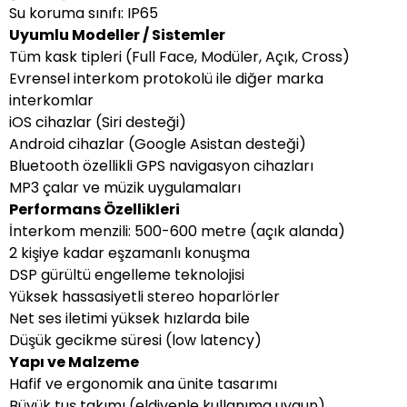
Su koruma sınıfı: IP65
Uyumlu Modeller / Sistemler
Tüm kask tipleri (Full Face, Modüler, Açık, Cross)
Evrensel interkom protokolü ile diğer marka
interkomlar
iOS cihazlar (Siri desteği)
Android cihazlar (Google Asistan desteği)
Bluetooth özellikli GPS navigasyon cihazları
MP3 çalar ve müzik uygulamaları
Performans Özellikleri
İnterkom menzili: 500-600 metre (açık alanda)
2 kişiye kadar eşzamanlı konuşma
DSP gürültü engelleme teknolojisi
Yüksek hassasiyetli stereo hoparlörler
Net ses iletimi yüksek hızlarda bile
Düşük gecikme süresi (low latency)
Yapı ve Malzeme
Hafif ve ergonomik ana ünite tasarımı
Büyük tuş takımı (eldivenle kullanıma uygun)