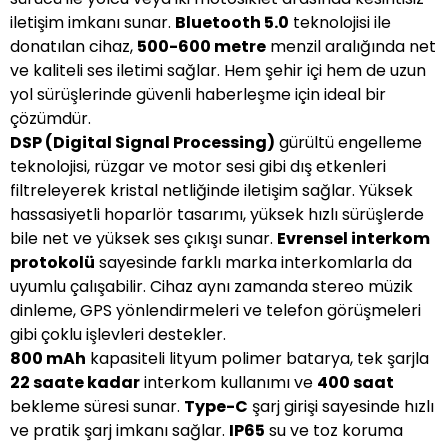
iletişim imkanı sunar.
Bluetooth 5.0
teknolojisi ile
donatılan cihaz,
500-600 metre
menzil aralığında net
ve kaliteli ses iletimi sağlar. Hem şehir içi hem de uzun
yol sürüşlerinde güvenli haberleşme için ideal bir
çözümdür.
DSP (Digital Signal Processing)
gürültü engelleme
teknolojisi, rüzgar ve motor sesi gibi dış etkenleri
filtreleyerek kristal netliğinde iletişim sağlar. Yüksek
hassasiyetli hoparlör tasarımı, yüksek hızlı sürüşlerde
bile net ve yüksek ses çıkışı sunar.
Evrensel interkom
protokolü
sayesinde farklı marka interkomlarla da
uyumlu çalışabilir. Cihaz aynı zamanda stereo müzik
dinleme, GPS yönlendirmeleri ve telefon görüşmeleri
gibi çoklu işlevleri destekler.
800 mAh
kapasiteli lityum polimer batarya, tek şarjla
22 saate kadar
interkom kullanımı ve
400 saat
bekleme süresi sunar.
Type-C
şarj girişi sayesinde hızlı
ve pratik şarj imkanı sağlar.
IP65
su ve toz koruma