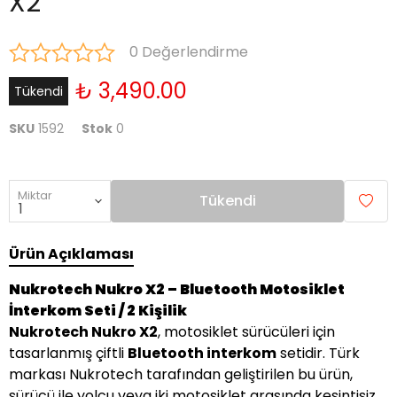
X2
0 Değerlendirme
₺ 3,490.00
Tükendi
SKU
1592
Stok
0
Miktar
Tükendi
Ürün Açıklaması
Nukrotech Nukro X2 – Bluetooth Motosiklet
İnterkom Seti / 2 Kişilik
Nukrotech Nukro X2
, motosiklet sürücüleri için
tasarlanmış çiftli
Bluetooth interkom
setidir. Türk
markası Nukrotech tarafından geliştirilen bu ürün,
sürücü ile yolcu veya iki motosiklet arasında kesintisiz