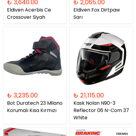
₺ 3,640.00
₺ 2,065.00
Eldiven Acerbis Ce
Eldiven Fox Dirtpaw
Crossover Siyah
Sarı
₺ 3,235.00
₺ 21,115.00
Bot Duratech 23 Milano
Kask Nolan N90-3
Korumalı Kısa Kırmızı
Reflector 06 N-Com 37
White