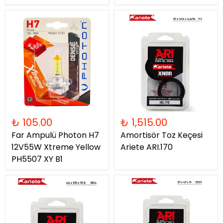
₺ 105.00
₺ 1,515.00
Far Ampulü Photon H7
Amortisör Toz Keçesi
12V55W Xtreme Yellow
Ariete ARI.170
PH5507 XY B1