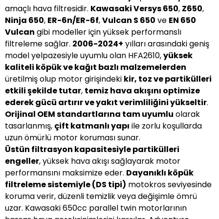
amaçlı hava filtresidir.
Kawasaki Versys 650
,
Z650
,
Ninja 650
,
ER-6n/ER-6f
,
Vulcan S 650
ve
EN 650
Vulcan
gibi modeller için yüksek performanslı
filtreleme sağlar.
2006-2024+
yılları arasındaki geniş
model yelpazesiyle uyumlu olan HFA2610,
yüksek
kaliteli köpük ve kağıt bazlı malzemelerden
üretilmiş olup motor girişindeki
kir, toz ve partikülleri
etkili şekilde tutar
,
temiz hava akışını optimize
ederek gücü artırır ve yakıt verimliliğini yükseltir
.
Orijinal OEM standartlarına tam uyumlu
olarak
tasarlanmış,
çift katmanlı yapı
ile zorlu koşullarda
uzun ömürlü motor koruması sunar.
Üstün filtrasyon kapasitesiyle partikülleri
engeller
, yüksek hava akışı sağlayarak motor
performansını maksimize eder.
Dayanıklı köpük
filtreleme sistemiyle (DS tipi)
motokros seviyesinde
koruma verir, düzenli temizlik veya değişimle ömrü
uzar. Kawasaki 650cc parallel twin motorlarının