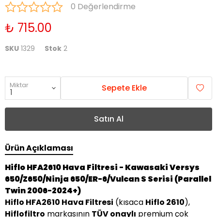
0 Değerlendirme
₺ 715.00
SKU
1329
Stok
2
Miktar
Sepete Ekle
Satın Al
Ürün Açıklaması
Hiflo HFA2610 Hava Filtresi - Kawasaki Versys
650/Z650/Ninja 650/ER-6/Vulcan S Serisi (Parallel
Twin 2006-2024+)
Hiflo HFA2610 Hava Filtresi
(kısaca
Hiflo 2610
),
Hiflofiltro
markasının
TÜV onaylı
premium çok