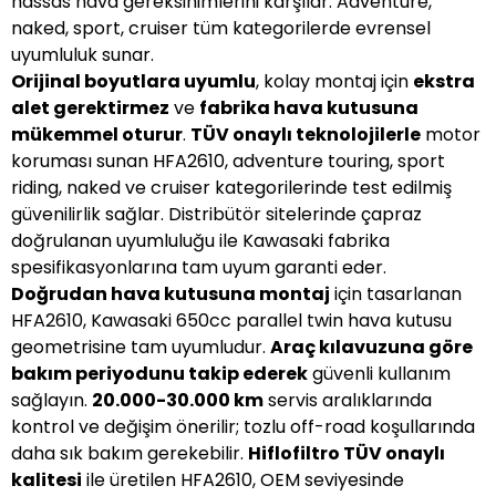
hassas hava gereksinimlerini karşılar. Adventure,
naked, sport, cruiser tüm kategorilerde evrensel
uyumluluk sunar.
Orijinal boyutlara uyumlu
, kolay montaj için
ekstra
alet gerektirmez
ve
fabrika hava kutusuna
mükemmel oturur
.
TÜV onaylı teknolojilerle
motor
koruması sunan HFA2610, adventure touring, sport
riding, naked ve cruiser kategorilerinde test edilmiş
güvenilirlik sağlar. Distribütör sitelerinde çapraz
doğrulanan uyumluluğu ile Kawasaki fabrika
spesifikasyonlarına tam uyum garanti eder.
Doğrudan hava kutusuna montaj
için tasarlanan
HFA2610, Kawasaki 650cc parallel twin hava kutusu
geometrisine tam uyumludur.
Araç kılavuzuna göre
bakım periyodunu takip ederek
güvenli kullanım
sağlayın.
20.000-30.000 km
servis aralıklarında
kontrol ve değişim önerilir; tozlu off-road koşullarında
daha sık bakım gerekebilir.
Hiflofiltro TÜV onaylı
kalitesi
ile üretilen HFA2610, OEM seviyesinde