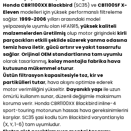
Honda CBR1100XX Blackbird
(SC35) ve
CB1100SF X-
Eleven
modelleri için yüksek performanslı filtreleme
sağlar.
1999-2006
yılları arasındaki model
yelpazesiyle uyumlu olan HFA1915,
yüksek kaliteli
malzemelerden üretilmiş
olup motor girişindeki
kirli
parçacıkları etkili şekilde süzerek yanma odasına
temiz hava iletir
,
gücü artırır ve yakıt tasarrufu
sağlar
.
Orijinal OEM standartlarına tam uyumlu
olarak tasarlanmış,
kolay montajla fabrika hava
kutusuna mükemmel oturur
.
Üstün filtrasyon kapasitesiyle toz, kir ve
partikülleri tutar
, hava akışını optimize ederek
motor verimliliğini yükseltir.
Dayanıklı yapı
ile uzun
ömürlü kullanım sunar, düzenli değişimle maksimum
koruma verir. Honda CBR1100XX Blackbird inline-4
sport-touring motorunun hassas hava gereksinimlerini
karşılar. SC35 şasi kodlu tüm Blackbird varyantlarıyla
(X, Y, 1-6) tam uyumludur.