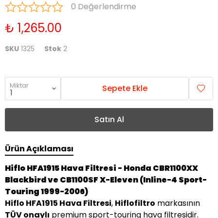
0 Değerlendirme
₺ 1,265.00
SKU
1325
Stok
2
Miktar
Sepete Ekle
Satın Al
Ürün Açıklaması
Hiflo HFA1915 Hava Filtresi - Honda CBR1100XX
Blackbird ve CB1100SF X-Eleven (Inline-4 Sport-
Touring 1999-2006)
Hiflo HFA1915 Hava Filtresi
,
Hiflofiltro
markasının
TÜV onaylı
premium sport-touring hava filtresidir.