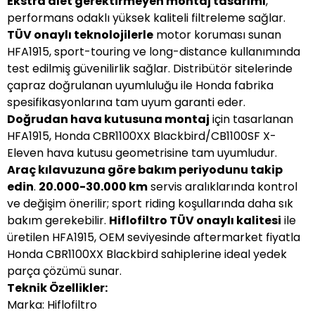
Ekstra alet gerektirmeyen montaj tasarımı
,
performans odaklı yüksek kaliteli filtreleme sağlar.
TÜV onaylı teknolojilerle
motor koruması sunan
HFA1915, sport-touring ve long-distance kullanımında
test edilmiş güvenilirlik sağlar. Distribütör sitelerinde
çapraz doğrulanan uyumluluğu ile Honda fabrika
spesifikasyonlarına tam uyum garanti eder.
Doğrudan hava kutusuna montaj
için tasarlanan
HFA1915, Honda CBR1100XX Blackbird/CB1100SF X-
Eleven hava kutusu geometrisine tam uyumludur.
Araç kılavuzuna göre bakım periyodunu takip
edin
.
20.000-30.000 km
servis aralıklarında kontrol
ve değişim önerilir; sport riding koşullarında daha sık
bakım gerekebilir.
Hiflofiltro TÜV onaylı kalitesi
ile
üretilen HFA1915, OEM seviyesinde aftermarket fiyatla
Honda CBR1100XX Blackbird sahiplerine ideal yedek
parça çözümü sunar.
Teknik Özellikler:
Marka: Hiflofiltro