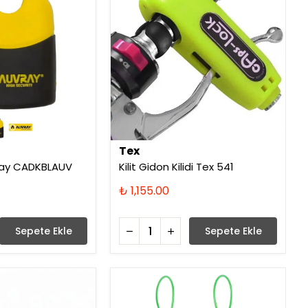
Tex
vray CADKBLAUV
Kilit Gidon Kilidi Tex 541
₺ 1,155.00
Sepete Ekle
Sepete Ekle