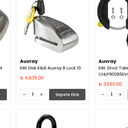
Auvray
Auvray
14
Kilit Disk Kilidi Auvray B Lock 10
Kilit Zincir T
CHLP90085E
₺ 4,835.00
₺ 3,555.00
e
Sepete Ekle