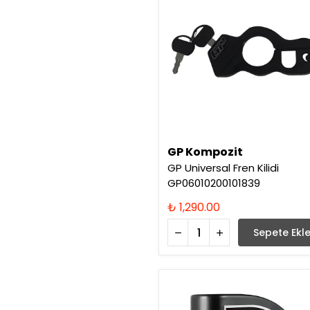
GP Kompozit
GP Universal Fren Kilidi
GP06010200101839
₺ 1,290.00
Sepete Ekl