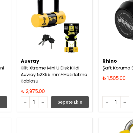
Auvray
Rhino
ni
Kilit Xtreme Mini U Disk Kilidi
Şaft Koruma S
Auvray 52X65 mm+Hatırlatma
₺ 1,505.00
Kablosu
₺ 2,975.00
e
Sepete Ekle