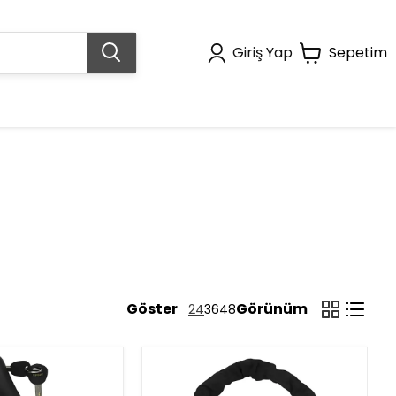
Giriş Yap
Sepetim
Göster
Görünüm
24
36
48