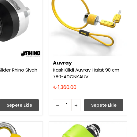
Auvray
lider Rhino Siyah
Kask Kilidi Auvray Halat 90 cm
780-ADCNKAUV
₺ 1,360.00
Sepete Ekle
Sepete Ekle