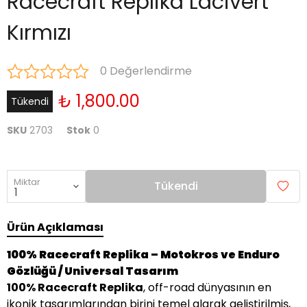
Racecraft Replika Lacivert
Kırmızı
0 Değerlendirme
₺ 1,800.00
Tükendi
SKU
2703
Stok
0
Miktar
Tükendi
Ürün Açıklaması
100% Racecraft Replika – Motokros ve Enduro
Gözlüğü / Universal Tasarım
100% Racecraft Replika
, off-road dünyasının en
ikonik tasarımlarından birini temel alarak geliştirilmiş,