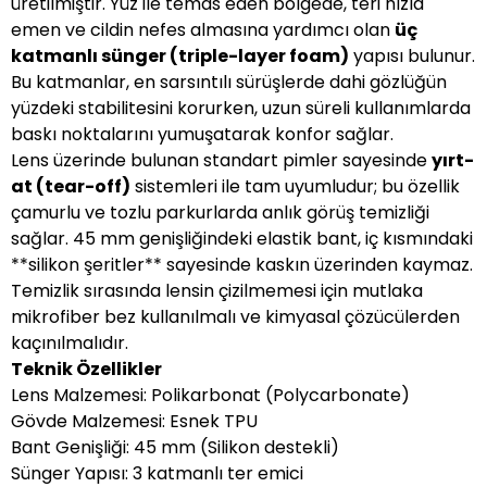
üretilmiştir. Yüz ile temas eden bölgede, teri hızla
emen ve cildin nefes almasına yardımcı olan
üç
katmanlı sünger (triple-layer foam)
yapısı bulunur.
Bu katmanlar, en sarsıntılı sürüşlerde dahi gözlüğün
yüzdeki stabilitesini korurken, uzun süreli kullanımlarda
baskı noktalarını yumuşatarak konfor sağlar.
Lens üzerinde bulunan standart pimler sayesinde
yırt-
at (tear-off)
sistemleri ile tam uyumludur; bu özellik
çamurlu ve tozlu parkurlarda anlık görüş temizliği
sağlar. 45 mm genişliğindeki elastik bant, iç kısmındaki
**silikon şeritler** sayesinde kaskın üzerinden kaymaz.
Temizlik sırasında lensin çizilmemesi için mutlaka
mikrofiber bez kullanılmalı ve kimyasal çözücülerden
kaçınılmalıdır.
Teknik Özellikler
Lens Malzemesi: Polikarbonat (Polycarbonate)
Gövde Malzemesi: Esnek TPU
Bant Genişliği: 45 mm (Silikon destekli)
Sünger Yapısı: 3 katmanlı ter emici