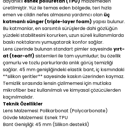
dayanıklı
esnek poliüretan (TPU)
malzemeden
üretilmiştir. Yüz ile temas eden bölgede, teri hızla
emen ve cildin nefes almasına yardımcı olan
üç
katmanlı sünger (triple-layer foam)
yapısı bulunur.
Bu katmanlar, en sarsıntılı sürüşlerde dahi gözlüğün
yüzdeki stabilitesini korurken, uzun süreli kullanımlarda
baskı noktalarını yumuşatarak konfor sağlar.
Lens üzerinde bulunan standart pimler sayesinde
yırt-
at (tear-off)
sistemleri ile tam uyumludur; bu özellik
çamurlu ve tozlu parkurlarda anlık görüş temizliği
sağlar. 45 mm genişliğindeki elastik bant, iç kısmındaki
**silikon şeritler** sayesinde kaskın üzerinden kaymaz.
Temizlik sırasında lensin çizilmemesi için mutlaka
mikrofiber bez kullanılmalı ve kimyasal çözücülerden
kaçınılmalıdır.
Teknik Özellikler
Lens Malzemesi: Polikarbonat (Polycarbonate)
Gövde Malzemesi: Esnek TPU
Bant Genişliği: 45 mm (Silikon destekli)