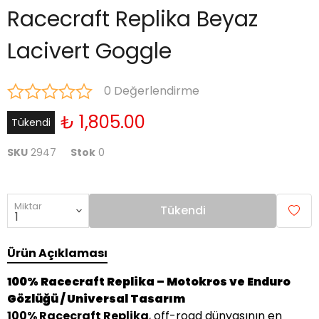
Racecraft Replika Beyaz
Lacivert Goggle
0 Değerlendirme
₺ 1,805.00
Tükendi
SKU
2947
Stok
0
Miktar
Tükendi
Ürün Açıklaması
100% Racecraft Replika – Motokros ve Enduro
Gözlüğü / Universal Tasarım
100% Racecraft Replika
, off-road dünyasının en