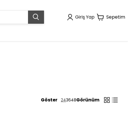
Giriş Yap
Sepetim
Göster
Görünüm
24
36
48