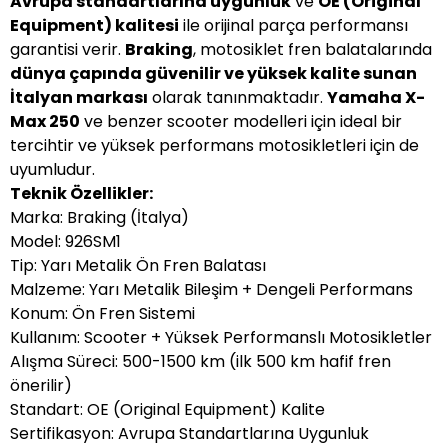
Avrupa standartlarına uygunluk
ve
OE (Original
Equipment) kalitesi
ile orijinal parça performansı
garantisi verir.
Braking
, motosiklet fren balatalarında
dünya çapında güvenilir ve yüksek kalite sunan
İtalyan markası
olarak tanınmaktadır.
Yamaha X-
Max 250
ve benzer scooter modelleri için ideal bir
tercihtir ve yüksek performans motosikletleri için de
uyumludur.
Teknik Özellikler:
Marka: Braking (İtalya)
Model: 926SM1
Tip: Yarı Metalik Ön Fren Balatası
Malzeme: Yarı Metalik Bileşim + Dengeli Performans
Konum: Ön Fren Sistemi
Kullanım: Scooter + Yüksek Performanslı Motosikletler
Alışma Süreci: 500-1500 km (ilk 500 km hafif fren
önerilir)
Standart: OE (Original Equipment) Kalite
Sertifikasyon: Avrupa Standartlarına Uygunluk