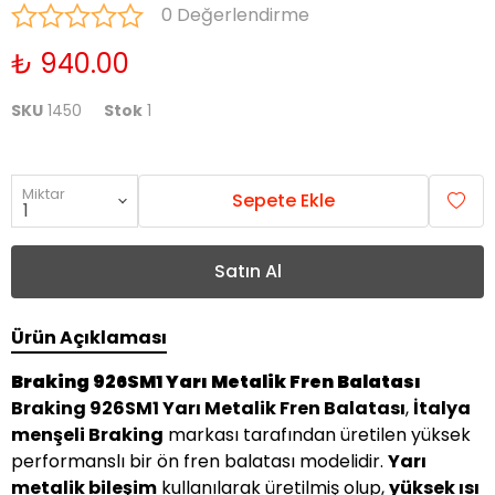
0 Değerlendirme
₺ 940.00
SKU
1450
Stok
1
Miktar
Sepete Ekle
Satın Al
Ürün Açıklaması
Braking 926SM1 Yarı Metalik Fren Balatası
Braking 926SM1 Yarı Metalik Fren Balatası
,
İtalya
menşeli Braking
markası tarafından üretilen yüksek
performanslı bir ön fren balatası modelidir.
Yarı
metalik bileşim
kullanılarak üretilmiş olup,
yüksek ısı