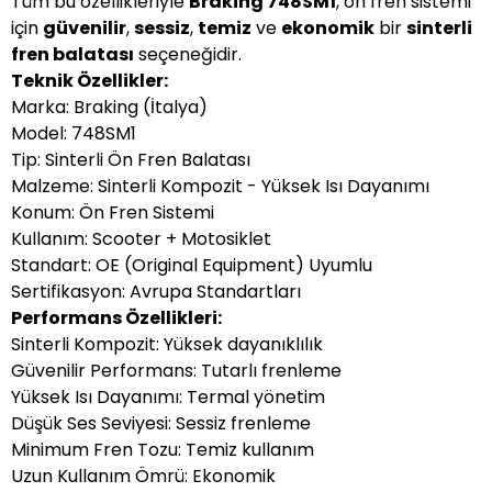
Tüm bu özellikleriyle
Braking 748SM1
, ön fren sistemi
için
güvenilir
,
sessiz
,
temiz
ve
ekonomik
bir
sinterli
fren balatası
seçeneğidir.
Teknik Özellikler:
Marka: Braking (İtalya)
Model: 748SM1
Tip: Sinterli Ön Fren Balatası
Malzeme: Sinterli Kompozit - Yüksek Isı Dayanımı
Konum: Ön Fren Sistemi
Kullanım: Scooter + Motosiklet
Standart: OE (Original Equipment) Uyumlu
Sertifikasyon: Avrupa Standartları
Performans Özellikleri:
Sinterli Kompozit: Yüksek dayanıklılık
Güvenilir Performans: Tutarlı frenleme
Yüksek Isı Dayanımı: Termal yönetim
Düşük Ses Seviyesi: Sessiz frenleme
Minimum Fren Tozu: Temiz kullanım
Uzun Kullanım Ömrü: Ekonomik