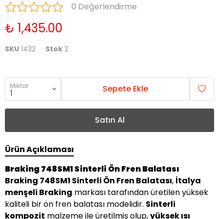
0 Değerlendirme
₺ 1,435.00
SKU
1432
Stok
2
Miktar
Sepete Ekle
Satın Al
Ürün Açıklaması
Braking 748SM1 Sinterli Ön Fren Balatası
Braking 748SM1 Sinterli Ön Fren Balatası
,
İtalya
menşeli Braking
markası tarafından üretilen yüksek
kaliteli bir ön fren balatası modelidir.
Sinterli
kompozit
malzeme ile üretilmiş olup,
yüksek ısı