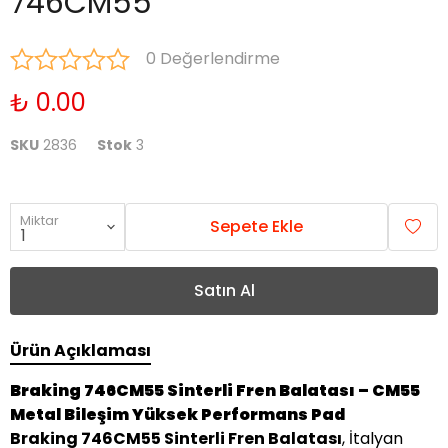
746CM55
0 Değerlendirme
₺ 0.00
SKU
2836
Stok
3
Miktar
Sepete Ekle
Satın Al
Ürün Açıklaması
Braking 746CM55 Sinterli Fren Balatası – CM55
Metal Bileşim Yüksek Performans Pad
Braking 746CM55 Sinterli Fren Balatası
, İtalyan