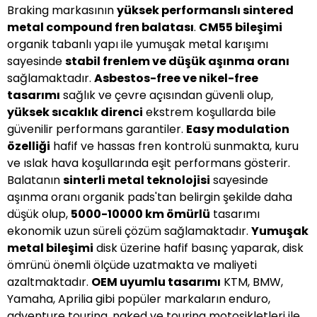
Braking markasının
yüksek performanslı sintered
metal compound fren balatası
.
CM55 bileşimi
organik tabanlı yapı ile yumuşak metal karışımı
sayesinde
stabil frenlem ve düşük aşınma oranı
sağlamaktadır.
Asbestos-free ve nikel-free
tasarımı
sağlık ve çevre açısından güvenli olup,
yüksek sıcaklık direnci
ekstrem koşullarda bile
güvenilir performans garantiler.
Easy modulation
özelliği
hafif ve hassas fren kontrolü sunmakta, kuru
ve ıslak hava koşullarında eşit performans gösterir.
Balatanın
sinterli metal teknolojisi
sayesinde
aşınma oranı organik pads'tan belirgin şekilde daha
düşük olup,
5000-10000 km ömürlü
tasarımı
ekonomik uzun süreli çözüm sağlamaktadır.
Yumuşak
metal bileşimi
disk üzerine hafif basınç yaparak, disk
ömrünü önemli ölçüde uzatmakta ve maliyeti
azaltmaktadır.
OEM uyumlu tasarımı
KTM, BMW,
Yamaha, Aprilia gibi popüler markaların enduro,
adventure touring, naked ve touring motosikletleri ile