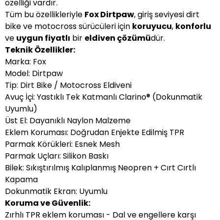
özelliği vardır.
Tüm bu özellikleriyle
Fox Dirtpaw
, giriş seviyesi dirt
bike ve motocross sürücüleri için
koruyucu
,
konforlu
ve
uygun fiyatlı
bir
eldiven çözümü
dür.
Teknik Özellikler:
Marka: Fox
Model: Dirtpaw
Tip: Dirt Bike / Motocross Eldiveni
Avuç İçi: Yastıklı Tek Katmanlı Clarino® (Dokunmatik
Uyumlu)
Üst El: Dayanıklı Naylon Malzeme
Eklem Koruması: Doğrudan Enjekte Edilmiş TPR
Parmak Körükleri: Esnek Mesh
Parmak Uçları: Silikon Baskı
Bilek: Sıkıştırılmış Kalıplanmış Neopren + Cırt Cırtlı
Kapama
Dokunmatik Ekran: Uyumlu
Koruma ve Güvenlik:
Zırhlı TPR eklem koruması - Dal ve engellere karşı