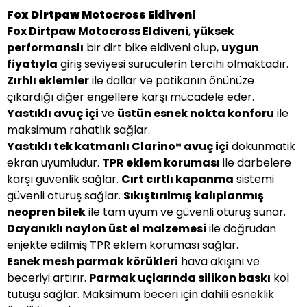
Fox Dirtpaw Motocross Eldiveni
Fox Dirtpaw Motocross Eldiveni
,
yüksek
performanslı
bir dirt bike eldiveni olup,
uygun
fiyatıyla
giriş seviyesi sürücülerin tercihi olmaktadır.
Zırhlı eklemler
ile dallar ve patikanın önünüze
çıkardığı diğer engellere karşı mücadele eder.
Yastıklı avuç içi
ve
üstün esnek nokta konforu
ile
maksimum rahatlık sağlar.
Yastıklı tek katmanlı Clarino® avuç içi
dokunmatik
ekran uyumludur.
TPR eklem koruması
ile darbelere
karşı güvenlik sağlar.
Cırt cırtlı kapanma
sistemi
güvenli oturuş sağlar.
Sıkıştırılmış kalıplanmış
neopren bilek
ile tam uyum ve güvenli oturuş sunar.
Dayanıklı naylon üst el malzemesi
ile doğrudan
enjekte edilmiş TPR eklem koruması sağlar.
Esnek mesh parmak körükleri
hava akışını ve
beceriyi artırır.
Parmak uçlarında silikon baskı
kol
tutuşu sağlar. Maksimum beceri için dahili esneklik