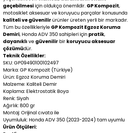
geçebilmesi
için oldukça önemlidir.
GP Kompozit
,
motosiklet aksesuar ve koruyucu parçalar konusunda
kaliteli ve güvenilir
ürünler üreten yerli bir markadır.
Tüm bu özellikleriyle
GP Kompozit Egzoz Koruma
Demiri
, Honda ADV 350 sahipleri için
pratik
,
dayanıklı
ve
güvenilir
bir
koruyucu aksesuar
çözümü
dür.
Teknik Özellikler:
SKU: GP09490100102497
Marka: GP Kompozit (Türkiye)
Ürün: Egzoz Koruma Demiri
Malzeme: Kaliteli Demir
Kaplama: Elektrostatik Boya
Renk: Siyah
Ağırlık: 800 gr
Montaj: Orijinal cıvata ile
Uyumluluk: Honda ADV 350 (2023-2024) tam uyumlu
Ürün Ölçüleri: