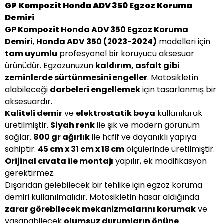
GP Kompozit Honda ADV 350 Egzoz Koruma
Demiri
GP Kompozit Honda ADV 350 Egzoz Koruma
Demiri
,
Honda ADV 350 (2023-2024)
modelleri için
tam uyumlu
profesyonel bir koruyucu aksesuar
ürünüdür. Egzozunuzun
kaldırım, asfalt gibi
zeminlerde sürtünmesini engeller
. Motosikletin
alabileceği
darbeleri engellemek
için tasarlanmış bir
aksesuardır.
Kaliteli demir
ve
elektrostatik boya
kullanılarak
üretilmiştir.
Siyah renk
ile şık ve modern görünüm
sağlar.
800 gr ağırlık
ile hafif ve dayanıklı yapıya
sahiptir.
45 cm x 31 cm x 18 cm
ölçülerinde üretilmiştir.
Orijinal cıvata ile montajı
yapılır, ek modifikasyon
gerektirmez.
Dışarıdan gelebilecek bir tehlike için egzoz koruma
demiri kullanılmalıdır. Motosikletin hasar aldığında
zarar görebilecek mekanizmalarını korumak
ve
yaşanabilecek
olumsuz durumların önüne