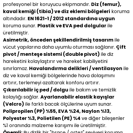
profesyonel bir koruyucu ekipmandır.
Diz (femur),
kaval kemiği (tibia) ve diz eklemi bölgeleri
koruma
altındadır.
EN 1621-1 / 2012 standardına uygun
koruma sunar.
Plastik ve EVA ped dolgular
ile
üretilmiştir.
Asimetrik, önceden şekillendirilmiş tasarım
ile
vücut yapılarına daha uyumlu oturması sağlanır.
Çift
pivot / menteşe sistemi (double pivot)
ile diz
hareketini kolaylaştırır ve hareket kabiliyetini
sınırlamaz.
Havalandırma delikleri / ventilasyon
ile
diz ve kaval kemiği bölgelerinde hava dolaşımını
artırır, terlemeyi azaltarak konforu artırır.
Çıkarılabilir iç ped / dolgu
ile bakım ve temizlik
kolaylığı sağlar.
Ayarlanabilir elastik kayışlar
(Velcro)
ile farklı bacak ölçülerine uyum sunar.
Polipropilen (PP) %55, EVA %24, Naylon %13,
Polyester %3, Polietilen (PE) %4
ve diğer bileşenler
%1 oranında malzeme karışımı ile üretilmiştir.
Önemli:
Bu dizlik bir "brace / ortez" seviyesi koruma