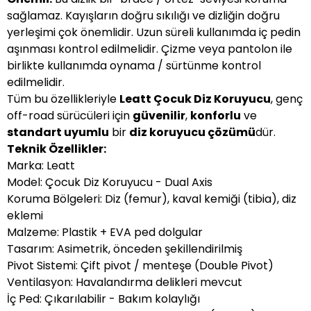
sağlamaz. Kayışların doğru sıkılığı ve dizliğin doğru
yerleşimi çok önemlidir. Uzun süreli kullanımda iç pedin
aşınması kontrol edilmelidir. Çizme veya pantolon ile
birlikte kullanımda oynama / sürtünme kontrol
edilmelidir.
Tüm bu özellikleriyle
Leatt Çocuk Diz Koruyucu
, genç
off-road sürücüleri için
güvenilir
,
konforlu
ve
standart uyumlu
bir
diz koruyucu çözümü
dür.
Teknik Özellikler:
Marka: Leatt
Model: Çocuk Diz Koruyucu - Dual Axis
Koruma Bölgeleri: Diz (femur), kaval kemiği (tibia), diz
eklemi
Malzeme: Plastik + EVA ped dolgular
Tasarım: Asimetrik, önceden şekillendirilmiş
Pivot Sistemi: Çift pivot / menteşe (Double Pivot)
Ventilasyon: Havalandırma delikleri mevcut
İç Ped: Çıkarılabilir - Bakım kolaylığı