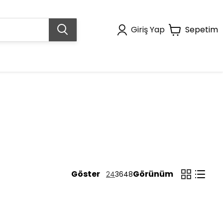
Giriş Yap
Sepetim
Göster
Görünüm
24
36
48