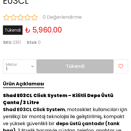
E03CL
0 Değerlendirme
₺ 5,960.00
Tükendi
SKU
2351
Stok
0
Miktar
Tükendi
Ürün Açıklaması
Shad E03CL Click System – Kilitli Depo Üstü
Çanta / 3 Litre
Shad E03CL Click System
, motosiklet kullanıcıları için
yenilikçi bir montaj teknolojisi ile geliştirilmiş, kompakt
ve yüksek güvenlikli bir
depo üstü çantadır (tank
bag)
. 3 litrelik hacmiyle cüzdan, telefon, anahtar ve