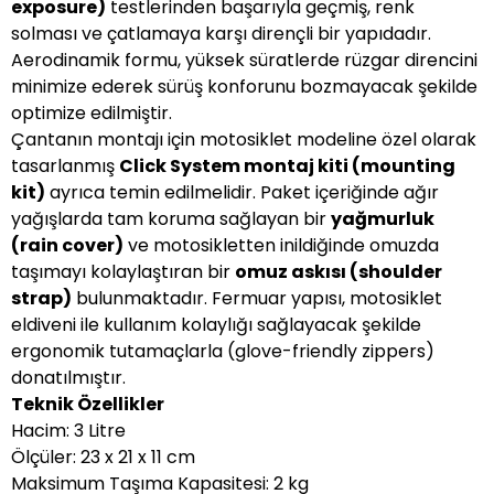
exposure)
testlerinden başarıyla geçmiş, renk
solması ve çatlamaya karşı dirençli bir yapıdadır.
Aerodinamik formu, yüksek süratlerde rüzgar direncini
minimize ederek sürüş konforunu bozmayacak şekilde
optimize edilmiştir.
Çantanın montajı için motosiklet modeline özel olarak
tasarlanmış
Click System montaj kiti (mounting
kit)
ayrıca temin edilmelidir. Paket içeriğinde ağır
yağışlarda tam koruma sağlayan bir
yağmurluk
(rain cover)
ve motosikletten inildiğinde omuzda
taşımayı kolaylaştıran bir
omuz askısı (shoulder
strap)
bulunmaktadır. Fermuar yapısı, motosiklet
eldiveni ile kullanım kolaylığı sağlayacak şekilde
ergonomik tutamaçlarla (glove-friendly zippers)
donatılmıştır.
Teknik Özellikler
Hacim: 3 Litre
Ölçüler: 23 x 21 x 11 cm
Maksimum Taşıma Kapasitesi: 2 kg