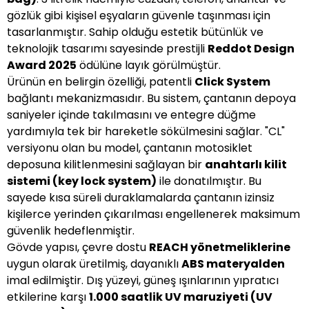
gözlük gibi kişisel eşyaların güvenle taşınması için
tasarlanmıştır. Sahip olduğu estetik bütünlük ve
teknolojik tasarımı sayesinde prestijli
Reddot Design
Award 2025
ödülüne layık görülmüştür.
Ürünün en belirgin özelliği, patentli
Click System
bağlantı mekanizmasıdır. Bu sistem, çantanın depoya
saniyeler içinde takılmasını ve entegre düğme
yardımıyla tek bir hareketle sökülmesini sağlar. "CL"
versiyonu olan bu model, çantanın motosiklet
deposuna kilitlenmesini sağlayan bir
anahtarlı kilit
sistemi (key lock system)
ile donatılmıştır. Bu
sayede kısa süreli duraklamalarda çantanın izinsiz
kişilerce yerinden çıkarılması engellenerek maksimum
güvenlik hedeflenmiştir.
Gövde yapısı, çevre dostu
REACH yönetmeliklerine
uygun olarak üretilmiş, dayanıklı
ABS materyalden
imal edilmiştir. Dış yüzeyi, güneş ışınlarının yıpratıcı
etkilerine karşı
1.000 saatlik UV maruziyeti (UV