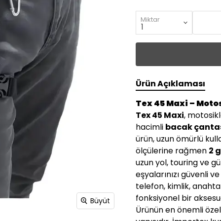
Miktar
Ürün Açıklaması
Tex 45 Maxi – Motos
Tex 45 Maxi
, motosikl
hacimli
bacak çanta
ürün, uzun ömürlü kul
ölçülerine rağmen
2 
uzun yol, touring ve g
eşyalarınızı güvenli v
telefon, kimlik, anahta
fonksiyonel bir aksesu
Büyüt
Ürünün en önemli özell