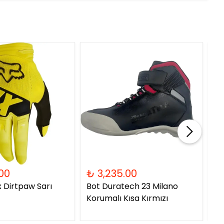
00
₺ 3,235.00
₺ 
x Dirtpaw Sarı
Bot Duratech 23 Milano
Ka
Korumalı Kısa Kırmızı
06