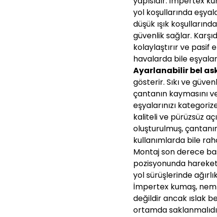
yapısıdır. İmpertex ku
yol koşullarında eşyal
düşük ışık koşullarınd
güvenlik sağlar. Karşı
kolaylaştırır ve pasif
havalarda bile eşyalar
Ayarlanabilir bel ask
gösterir. Sıkı ve güven
çantanın kaymasını vey
eşyalarınızı kategoriz
kaliteli ve pürüzsüz aç
oluşturulmuş, çantanın
kullanımlarda bile rah
Montaj son derece basit
pozisyonunda hareket 
yol sürüşlerinde ağırl
İmpertex kumaş, nemli 
değildir ancak ıslak be
ortamda saklanmalıdı