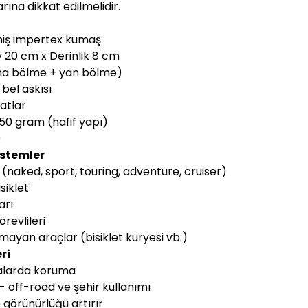
larına dikkat edilmelidir.
miş impertex kumaş
y 20 cm x Derinlik 8 cm
ana bölme + yan bölme)
 bel askısı
hatlar
250 gram (hafif yapı)
)
istemler
 (naked, sport, touring, adventure, cruiser)
siklet
arı
revlileri
lmayan araçlar (bisiklet kuryesi vb.)
ri
avalarda koruma
 - off-road ve şehir kullanımı
 görünürlüğü artırır