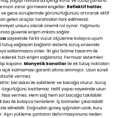
maş, yağışlı havalarda içeriği korur ve tozlu/çamurlu
arınızın zarar görmesini engeller.
Reflektif hatlar
,
a ve gece sürüşlerinde görünürlüğünüzü artırarak aktif
dan gelen araçlar tarafından fark edilmenizi
 emniyet unsuru olarak önemli rol oynar. Yağmurlu
ınıza güvenle erişim imkanı sağlar.
ısı
sayesinde farklı vücut ölçülerine kolayca uyum
li tutuş sağlayan bağlantı sistemi, sürüş sırasında
a sallanmasını önler. İki göz bölme tasarımı ile
e ederek hızlı erişim sağlarsınız. Fermuar sistemleri
ılıp kapanır.
Manyetik kanatlar
ile ek tutuş noktaları
 açık kalmaması garanti altına alınmıştır. Uzun süreli
atsızlık vermez.
tir; bel askısı ile sabitlenir ve bacağa oturur. Sürüş
özgürlüğünü kısıtlamaz. Hafif yapısı sayesinde uzun
ık hissi vermez. Hem sağ hem sol bacağa takılabilir.
bez ile kolayca temizlenir. İç bölmeler çıkarılabilir
zle silinebilir. Doğrudan güneş ışığından uzak, kuru
r. Aşırı yükleme çantanın deformasyonuna neden