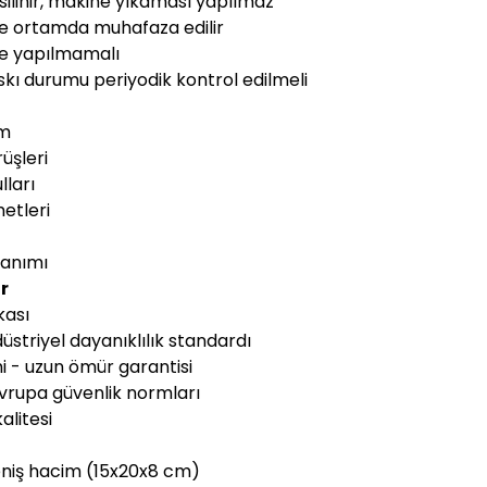
 silinir, makine yıkaması yapılmaz
ge ortamda muhafaza edilir
me yapılmamalı
skı durumu periyodik kontrol edilmeli
ım
üşleri
lları
etleri
lanımı
r
kası
striyel dayanıklılık standardı
mi - uzun ömür garantisi
vrupa güvenlik normları
alitesi
niş hacim (15x20x8 cm)