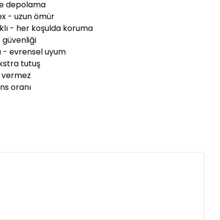
ze depolama
ex - uzun ömür
ıklı - her koşulda koruma
 güvenliği
sı - evrensel uyum
kstra tutuş
ık vermez
ns oranı