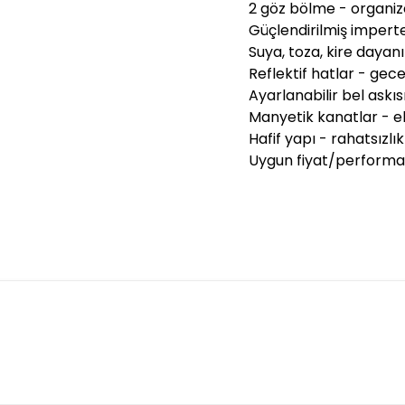
2 göz bölme - organi
Güçlendirilmiş impert
Suya, toza, kire dayan
Reflektif hatlar - gece
Ayarlanabilir bel askı
Manyetik kanatlar - e
Hafif yapı - rahatsızl
Uygun fiyat/performa