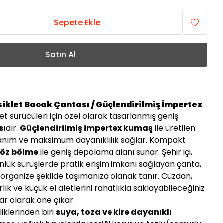
Sepete Ekle
Satın Al
iklet Bacak Çantası / Güçlendirilmiş İmpertex
et sürücüleri için özel olarak tasarlanmış geniş
sı
dır.
Güçlendirilmiş impertex kumaş
ile üretilen
lanım ve maksimum dayanıklılık sağlar. Kompakt
göz bölme
ile geniş depolama alanı sunar. Şehir içi,
ünlük sürüşlerde pratik erişim imkanı sağlayan çanta,
e organize şekilde taşımanıza olanak tanır. Cüzdan,
rlık ve küçük el aletlerini rahatlıkla saklayabileceğiniz
ar olarak öne çıkar.
iklerinden biri
suya, toza ve kire dayanıklı