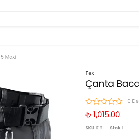
5 Maxi
Tex
Çanta Baca
0 De
₺ 1,015.00
SKU
1091
Stok
1