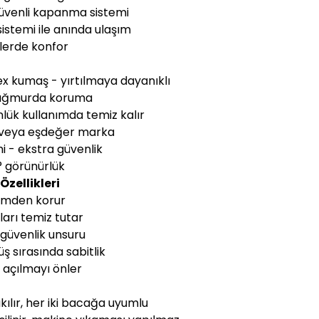
güvenli kapanma sistemi
sistemi ile anında ulaşım
şlerde konfor
ex kumaş - yırtılmaya dayanıklı
if yağmurda koruma
lük kullanımda temiz kalır
K veya eşdeğer marka
i - ekstra güvenlik
0° görünürlük
zellikleri
 nemden korur
ları temiz tutar
f güvenlik unsuru
ş sırasında sabitlik
a açılmayı önler
akılır, her iki bacağa uyumlu