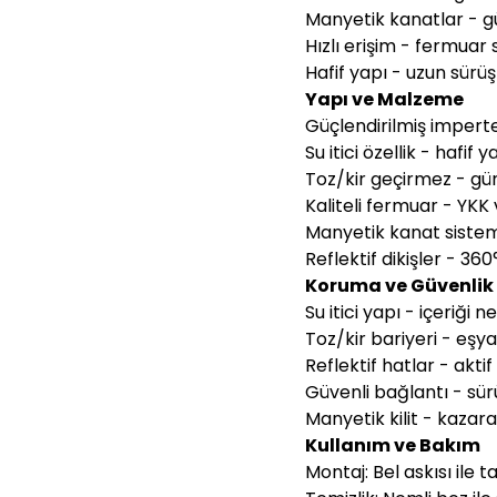
Manyetik kanatlar - 
Hızlı erişim - fermuar 
Hafif yapı - uzun sürü
Yapı ve Malzeme
Güçlendirilmiş impert
Su itici özellik - haf
Toz/kir geçirmez - gün
Kaliteli fermuar - YK
Manyetik kanat sistem
Reflektif dikişler - 36
Koruma ve Güvenlik Ö
Su itici yapı - içeriği
Toz/kir bariyeri - eşya
Reflektif hatlar - akti
Güvenli bağlantı - sürü
Manyetik kilit - kazar
Kullanım ve Bakım
Montaj: Bel askısı ile t