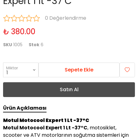
Expert 1 lt -37 C
0 Değerlendirme
₺ 380.00
SKU
1005
Stok
6
Miktar
Sepete Ekle
Satın Al
Ürün Açıklaması
Motul Motocool Expert 1 Lt -37°C
Motul Motocool Expert 1 Lt -37°C
, motosiklet,
scooter ve ATV motorlarının soğutma sistemleri için