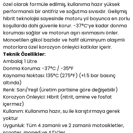
özel olarak formüle edilmiş, kullanıma hazır yüksek
performanslı bir antifriz ve soğutma sıvısıdır. Gelişmiş
hibrit teknolojisi sayesinde motoru yıl boyunca en zorlu
koşullarda dahi güvenle korur. -37°C’ye kadar donma
koruması sağlar ve motorun aşırı ısınmasını önler.
Monoetilen glikol bazlıdır ve hafif alüminyum alaşımlı
motorlara özel korozyon önleyici katkılar içerir.
Teknik Özellikler:
Ambalaj: 1 Litre
Donma Koruma: -37°C / -35°F
Kaynama Noktası: 135°C (275°F) (+1.5 bar basınç
altında)
Renk: Sarı/Yeşil (üretim partisine göre değişebilir)
Korozyon Önleyici: Hibrit (nitrit, amine ve fosfat
içermez)
Kullanım: Kullanıma hazır, su ile karıştırmaya gerek
yoktur
Uygunluk: Tüm 4 zamanlı ve 2 zamanlı motosikletler,
scooter, moped ve ATV’ler