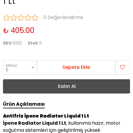
1 Lt
0 Değerlendirme
₺ 405.00
SKU
1002
Stok
11
Miktar
Sepete Ekle
Satın Al
Ürün Açıklaması
Antifriz İpone Radiator Liquid 1 Lt
İpone Radiator Liquid 1 Lt
, kullanıma hazır, motor
soğutma sistemleri için geliştirilmiş yüksek