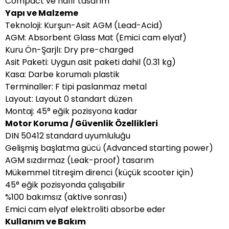
Compact ve hafif tasarım
Yapı ve Malzeme
Teknoloji: Kurşun-Asit AGM (Lead-Acid)
AGM: Absorbent Glass Mat (Emici cam elyaf)
Kuru Ön-Şarjlı: Dry pre-charged
Asit Paketi: Uygun asit paketi dahil (0.31 kg)
Kasa: Darbe korumalı plastik
Terminaller: F tipi paslanmaz metal
Layout: Layout 0 standart düzen
Montaj: 45° eğik pozisyona kadar
Motor Koruma / Güvenlik Özellikleri
DIN 50412 standard uyumluluğu
Gelişmiş başlatma gücü (Advanced starting power)
AGM sızdırmaz (Leak-proof) tasarım
Mükemmel titreşim direnci (küçük scooter için)
45° eğik pozisyonda çalışabilir
%100 bakımsız (aktive sonrası)
Emici cam elyaf elektroliti absorbe eder
Kullanım ve Bakım