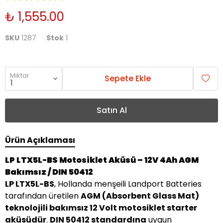
₺ 1,555.00
SKU
1287
Stok
1
Miktar
Sepete Ekle
Satın Al
Ürün Açıklaması
LP LTX5L-BS Motosiklet Aküsü – 12V 4Ah AGM
Bakımsız / DIN 50412
LP LTX5L-BS
, Hollanda menşeili Landport Batteries
tarafından üretilen
AGM (Absorbent Glass Mat)
teknolojili bakımsız 12 Volt motosiklet starter
aküsüdür
.
DIN 50412 standardına
uygun