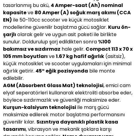
tasarlanmış bu akü,
4 Amper-saat (Ah) nominal
kapasite
ve
80 Amper (A) soğuk marş akımı (CCA
EN)
ile 50-110cc scooter ve küçük motosiklet
modellerine güvenilir başlatma gücü sağlar.
Kuru ön-
şarjlı
olarak gelir ve uygun asit paketi ile birlikte
sunulur. Doldurulup şarj edildikten sonra
%100
bakımsız ve sızdırmaz
hale gelir.
Compact 113 x 70 x
105 mm boyutları
ve
1.67 kg hafif ağırlık
(asitsiz),
küçük motosiklet ve scooter uygulamaları için minimal
ağırlık getirir.
45° eğik pozisyonda
bile monte
edilebilir.
AGM (Absorbent Glass Mat) teknolojisi
, emici cam
elyaf seperatörleri kullanarak elektroliti absorbe eder,
böylece sızdırmazlık ve güvenliği maksimize eder.
Kurşun-kalsiyum teknolojisi
ile marş gücü
maksimize edilerek motor başlatma performansını
güvenilir kılar.
Sızıntıya dayanıklı plastik kasa
tasarımı
, vibrasyon ve mekanik şoklara karşı