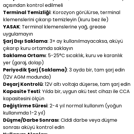
açısından kontrol edilmeli
Terminal Temizliği
: Korozyon görülürse, terminal
klemenslerini çıkarıp temizleyin (kuru bez ile)
YASAK
: Terminal klemenslerine yağ, grease
uygulamayın
Şarj Dışı Saklama
: 3+ ay kullanılmayacaksa, aküyü
çıkarıp kuru ortamda saklayın
Saklama Ortamı
: 5-25°C sıcaklık, kuru ve karanlık
yer (garaj, dolap)
Periyodik Şarj (Saklama)
: 3 ayda bir, tam şarj edin
(12V AGM modunda)
Deşarj Kontrolü
: 12V altı voltaja düşerse, tam şarj edin
Kapasite Testi
: Yılda bir, uygun akü test cihazı ile CCA
kapasitesini ölçün
Değiştirme Süresi
: 2-4 yıl normal kullanım (yoğun
kullanımda 1-2 yıl)
Düşme/Darbe Sonrası
: Ciddi darbe veya düşme
sonrası aküyü kontrol edin