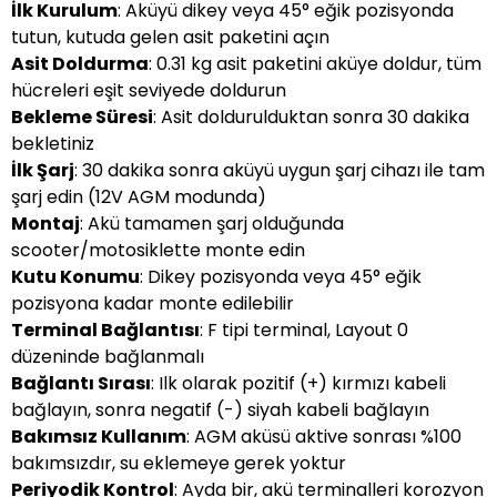
İlk Kurulum
: Aküyü dikey veya 45° eğik pozisyonda
tutun, kutuda gelen asit paketini açın
Asit Doldurma
: 0.31 kg asit paketini aküye doldur, tüm
hücreleri eşit seviyede doldurun
Bekleme Süresi
: Asit doldurulduktan sonra 30 dakika
bekletiniz
İlk Şarj
: 30 dakika sonra aküyü uygun şarj cihazı ile tam
şarj edin (12V AGM modunda)
Montaj
: Akü tamamen şarj olduğunda
scooter/motosiklette monte edin
Kutu Konumu
: Dikey pozisyonda veya 45° eğik
pozisyona kadar monte edilebilir
Terminal Bağlantısı
: F tipi terminal, Layout 0
düzeninde bağlanmalı
Bağlantı Sırası
: Ilk olarak pozitif (+) kırmızı kabeli
bağlayın, sonra negatif (-) siyah kabeli bağlayın
Bakımsız Kullanım
: AGM aküsü aktive sonrası %100
bakımsızdır, su eklemeye gerek yoktur
Periyodik Kontrol
: Ayda bir, akü terminalleri korozyon