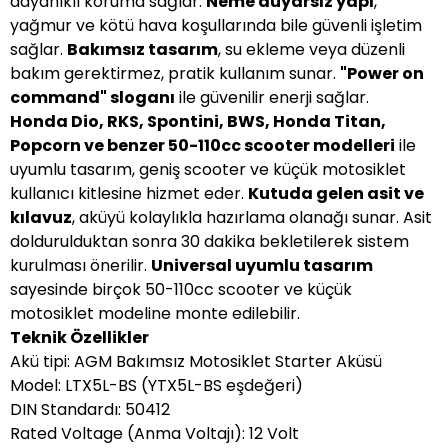
dayanıklı koruma sağlar.
Neme duyarsız yapı
,
yağmur ve kötü hava koşullarında bile güvenli işletim
sağlar.
Bakımsız tasarım
, su ekleme veya düzenli
bakım gerektirmez, pratik kullanım sunar.
"Power on
command" sloganı
ile güvenilir enerji sağlar.
Honda Dio, RKS, Spontini, BWS, Honda Titan,
Popcorn ve benzer 50-110cc scooter modelleri
ile
uyumlu tasarım, geniş scooter ve küçük motosiklet
kullanıcı kitlesine hizmet eder.
Kutuda gelen asit ve
kılavuz
, aküyü kolaylıkla hazırlama olanağı sunar. Asit
doldurulduktan sonra 30 dakika bekletilerek sistem
kurulması önerilir.
Universal uyumlu tasarım
sayesinde birçok 50-110cc scooter ve küçük
motosiklet modeline monte edilebilir.
Teknik Özellikler
Akü tipi: AGM Bakımsız Motosiklet Starter Aküsü
Model: LTX5L-BS (YTX5L-BS eşdeğeri)
DIN Standardı: 50412
Rated Voltage (Anma Voltajı): 12 Volt