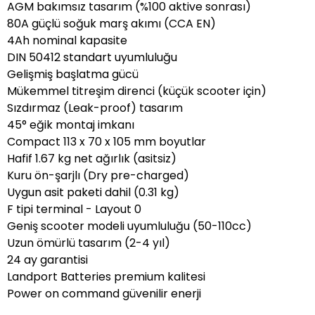
AGM bakımsız tasarım (%100 aktive sonrası)
80A güçlü soğuk marş akımı (CCA EN)
4Ah nominal kapasite
DIN 50412 standart uyumluluğu
Gelişmiş başlatma gücü
Mükemmel titreşim direnci (küçük scooter için)
Sızdırmaz (Leak-proof) tasarım
45° eğik montaj imkanı
Compact 113 x 70 x 105 mm boyutlar
Hafif 1.67 kg net ağırlık (asitsiz)
Kuru ön-şarjlı (Dry pre-charged)
Uygun asit paketi dahil (0.31 kg)
F tipi terminal - Layout 0
Geniş scooter modeli uyumluluğu (50-110cc)
Uzun ömürlü tasarım (2-4 yıl)
24 ay garantisi
Landport Batteries premium kalitesi
Power on command güvenilir enerji