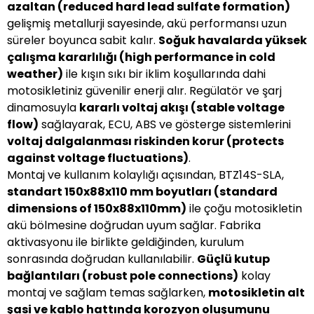
azaltan (reduced hard lead sulfate formation)
gelişmiş metallurji sayesinde, akü performansı uzun
süreler boyunca sabit kalır.
Soğuk havalarda yüksek
çalışma kararlılığı (high performance in cold
weather)
ile kışın sıkı bir iklim koşullarında dahi
motosikletiniz güvenilir enerji alır. Regülatör ve şarj
dinamosuyla
kararlı voltaj akışı (stable voltage
flow)
sağlayarak, ECU, ABS ve gösterge sistemlerini
voltaj dalgalanması riskinden korur (protects
against voltage fluctuations)
.
Montaj ve kullanım kolaylığı açısından, BTZ14S-SLA,
standart 150x88x110 mm boyutları (standard
dimensions of 150x88x110mm)
ile çoğu motosikletin
akü bölmesine doğrudan uyum sağlar. Fabrika
aktivasyonu ile birlikte geldiğinden, kurulum
sonrasında doğrudan kullanılabilir.
Güçlü kutup
bağlantıları (robust pole connections)
kolay
montaj ve sağlam temas sağlarken,
motosikletin alt
şasi ve kablo hattında korozyon oluşumunu