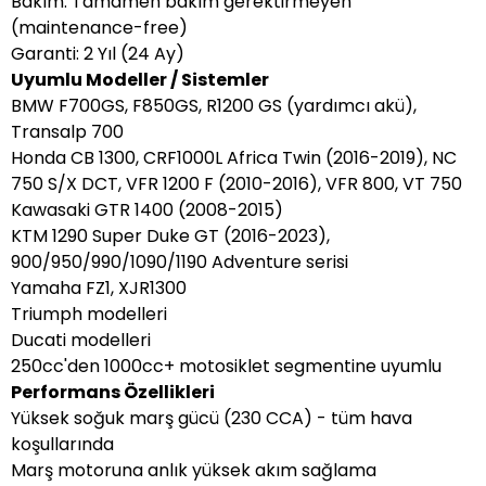
Bakım: Tamamen bakım gerektirmeyen
(maintenance-free)
Garanti: 2 Yıl (24 Ay)
Uyumlu Modeller / Sistemler
BMW F700GS, F850GS, R1200 GS (yardımcı akü),
Transalp 700
Honda CB 1300, CRF1000L Africa Twin (2016-2019), NC
750 S/X DCT, VFR 1200 F (2010-2016), VFR 800, VT 750
Kawasaki GTR 1400 (2008-2015)
KTM 1290 Super Duke GT (2016-2023),
900/950/990/1090/1190 Adventure serisi
Yamaha FZ1, XJR1300
Triumph modelleri
Ducati modelleri
250cc'den 1000cc+ motosiklet segmentine uyumlu
Performans Özellikleri
Yüksek soğuk marş gücü (230 CCA) - tüm hava
koşullarında
Marş motoruna anlık yüksek akım sağlama