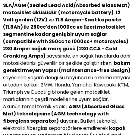
SLA/AGM (Sealed Lead Acid/Absorbed Glass Mat)
motosiklet aküsüdür (motorcycle battery)
.
12
Volt gerilim (12V)
ve
11.8 Amper-Saat kapasite
(11.8Ah)
ile
250cc'den 1000cc ve üzeri motosiklet
segmentine kadar geniş bir uyum sağlar
(compatible with 250cc to 1000cc+ motorcycles)
.
230 Amper soğuk marş gücü (230 CCA - Cold
Cranking Amps)
sayesinde, en soğuk havalarda dahi
motosikletinizi güvenilir bir şekilde çalıştırırken,
bakım
gerektirmeyen yapısı (maintenance-free design)
sayesinde yaşam döngüsü boyunca su ekleme ihtiyacı
ortadan kalkar. BMW, Honda, Yamaha, Kawasaki, KTM,
Triumph ve Ducati gibi önde gelen motosiklet
markalarının çeşitli modellerine uyum sağlar.
Akünün temel teknik yapısı,
AGM (Absorbed Glass
Mat) teknolojisine (AGM technology with
fiberglass separator)
dayanır. Bu ileri teknoloji,
elektroliti fiberglas separatörlere emdirerek
kapalı