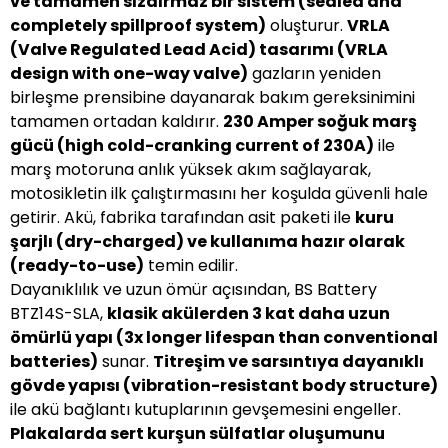
ve tamamen sızdırmaz bir sistem (sealed and
completely spillproof system)
oluşturur.
VRLA
(Valve Regulated Lead Acid) tasarımı (VRLA
design with one-way valve)
gazların yeniden
birleşme prensibine dayanarak bakım gereksinimini
tamamen ortadan kaldırır.
230 Amper soğuk marş
gücü (high cold-cranking current of 230A)
ile
marş motoruna anlık yüksek akım sağlayarak,
motosikletin ilk çalıştırmasını her koşulda güvenli hale
getirir. Akü, fabrika tarafından asit paketi ile
kuru
şarjlı (dry-charged) ve kullanıma hazır olarak
(ready-to-use)
temin edilir.
Dayanıklılık ve uzun ömür açısından, BS Battery
BTZ14S-SLA,
klasik akülerden 3 kat daha uzun
ömürlü yapı (3x longer lifespan than conventional
batteries)
sunar.
Titreşim ve sarsıntıya dayanıklı
gövde yapısı (vibration-resistant body structure)
ile akü bağlantı kutuplarının gevşemesini engeller.
Plakalarda sert kurşun sülfatlar oluşumunu