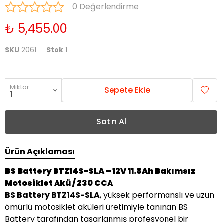
0 Değerlendirme
₺ 5,455.00
SKU
2061
Stok
1
Miktar
Sepete Ekle
Satın Al
Ürün Açıklaması
BS Battery BTZ14S-SLA – 12V 11.8Ah Bakımsız
Motosiklet Akü / 230 CCA
BS Battery BTZ14S-SLA
, yüksek performanslı ve uzun
ömürlü motosiklet aküleri üretimiyle tanınan BS
Battery tarafından tasarlanmış profesyonel bir