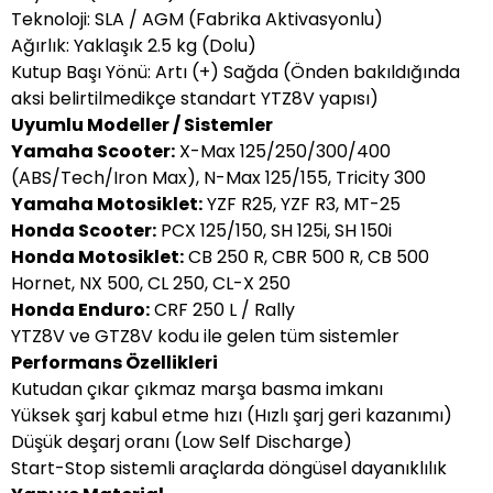
Teknoloji: SLA / AGM (Fabrika Aktivasyonlu)
Ağırlık: Yaklaşık 2.5 kg (Dolu)
Kutup Başı Yönü: Artı (+) Sağda (Önden bakıldığında
aksi belirtilmedikçe standart YTZ8V yapısı)
Uyumlu Modeller / Sistemler
Yamaha Scooter:
X-Max 125/250/300/400
(ABS/Tech/Iron Max), N-Max 125/155, Tricity 300
Yamaha Motosiklet:
YZF R25, YZF R3, MT-25
Honda Scooter:
PCX 125/150, SH 125i, SH 150i
Honda Motosiklet:
CB 250 R, CBR 500 R, CB 500
Hornet, NX 500, CL 250, CL-X 250
Honda Enduro:
CRF 250 L / Rally
YTZ8V ve GTZ8V kodu ile gelen tüm sistemler
Performans Özellikleri
Kutudan çıkar çıkmaz marşa basma imkanı
Yüksek şarj kabul etme hızı (Hızlı şarj geri kazanımı)
Düşük deşarj oranı (Low Self Discharge)
Start-Stop sistemli araçlarda döngüsel dayanıklılık