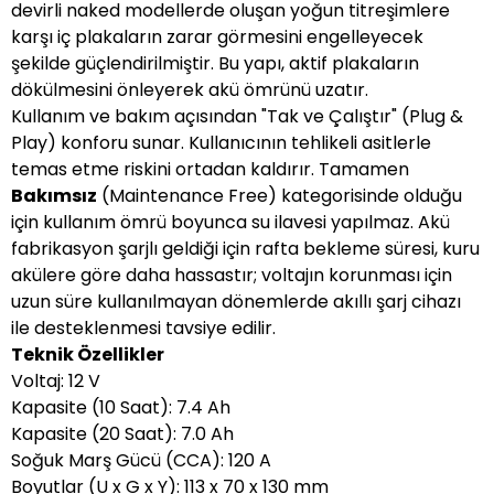
devirli naked modellerde oluşan yoğun titreşimlere
karşı iç plakaların zarar görmesini engelleyecek
şekilde güçlendirilmiştir. Bu yapı, aktif plakaların
dökülmesini önleyerek akü ömrünü uzatır.
Kullanım ve bakım açısından "Tak ve Çalıştır" (Plug &
Play) konforu sunar. Kullanıcının tehlikeli asitlerle
temas etme riskini ortadan kaldırır. Tamamen
Bakımsız
(Maintenance Free) kategorisinde olduğu
için kullanım ömrü boyunca su ilavesi yapılmaz. Akü
fabrikasyon şarjlı geldiği için rafta bekleme süresi, kuru
akülere göre daha hassastır; voltajın korunması için
uzun süre kullanılmayan dönemlerde akıllı şarj cihazı
ile desteklenmesi tavsiye edilir.
Teknik Özellikler
Voltaj: 12 V
Kapasite (10 Saat): 7.4 Ah
Kapasite (20 Saat): 7.0 Ah
Soğuk Marş Gücü (CCA): 120 A
Boyutlar (U x G x Y): 113 x 70 x 130 mm