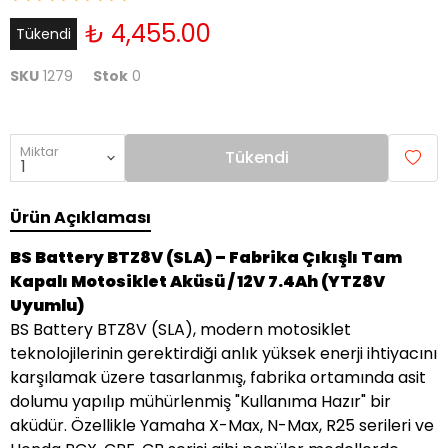
₺ 4,455.00
Tükendi
SKU
1279
Stok
0
Miktar
Tükendi
Ürün Açıklaması
BS Battery BTZ8V (SLA) – Fabrika Çıkışlı Tam
Kapalı Motosiklet Aküsü / 12V 7.4Ah (YTZ8V
Uyumlu)
BS Battery BTZ8V (SLA), modern motosiklet
teknolojilerinin gerektirdiği anlık yüksek enerji ihtiyacını
karşılamak üzere tasarlanmış, fabrika ortamında asit
dolumu yapılıp mühürlenmiş "Kullanıma Hazır" bir
aküdür. Özellikle Yamaha X-Max, N-Max, R25 serileri ve