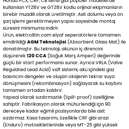
Honda PCX, CRF, CB serisi gibi popüler modellerde
kullanılan YTZ8V ve GTZ8V kodlu orijinal ekipmanların
birebir muadili olarak üretilmiştir. Asit dolumu veya ön
şarj işlemi gerektirmeyen yapısı sayesinde montaj
süresini minimuma indirir.
Ürün, elektrolitin cam elyaf seperatörlere tamamen
emdirildiği
AGM Teknolojisi
(Absorbent Glass Mat) ile
donatılmıştır. Bu teknoloji, akünün iç direncini
düşürerek
120 CCA
(Soğuk Marş Amperi) değerinde
güçlü bir start performansı sunar. Ayrıca VRLA (Valve
Regulated Lead Acid) valf sistemi, akü içindeki gaz
basıncını dengeler ve oluşan oksijenin tekrar suya
dönüşmesini (rekombinasyon) sağlayarak su kaybını
tamamen ortadan kaldırır.
Yapısal olarak sızdırmazlık (Spill-proof) özelliğine
sahiptir. Fabrikasyon olarak mühürlendiği için 90
dereceye kadar eğimli pozisyonlarda bile asit
sızdırmaz. Kasa tasarımı, özellikle CRF gibi arazi
(Enduro) motosikletlerinde veya MT-25 gibi yüksek