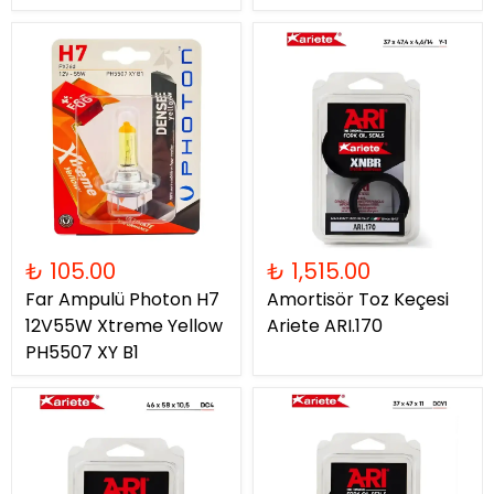
₺ 105.00
₺ 1,515.00
Far Ampulü Photon H7
Amortisör Toz Keçesi
12V55W Xtreme Yellow
Ariete ARI.170
PH5507 XY B1