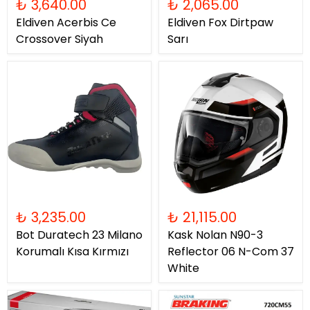
₺ 3,640.00
₺ 2,065.00
Eldiven Acerbis Ce
Eldiven Fox Dirtpaw
Crossover Siyah
Sarı
₺ 3,235.00
₺ 21,115.00
Bot Duratech 23 Milano
Kask Nolan N90-3
Korumalı Kısa Kırmızı
Reflector 06 N-Com 37
White