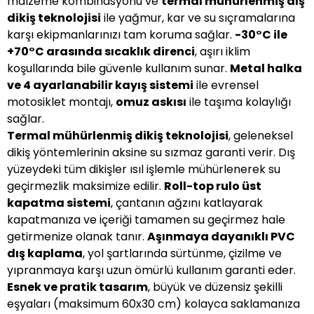
malzeme kombinasyonu ve
termal mühürlenmiş dış
dikiş teknolojisi
ile yağmur, kar ve su sıçramalarına
karşı ekipmanlarınızı tam koruma sağlar.
-30°C ile
+70°C arasında sıcaklık direnci
, aşırı iklim
koşullarında bile güvenle kullanım sunar.
Metal halka
ve 4 ayarlanabilir kayış sistemi
ile evrensel
motosiklet montajı,
omuz askısı
ile taşıma kolaylığı
sağlar.
Termal mühürlenmiş dikiş teknolojisi
, geleneksel
dikiş yöntemlerinin aksine su sızmaz garanti verir. Dış
yüzeydeki tüm dikişler ısıl işlemle mühürlenerek su
geçirmezlik maksimize edilir.
Roll-top rulo üst
kapatma sistemi
, çantanın ağzını katlayarak
kapatmanıza ve içeriği tamamen su geçirmez hale
getirmenize olanak tanır.
Aşınmaya dayanıklı PVC
dış kaplama
, yol şartlarında sürtünme, çizilme ve
yıpranmaya karşı uzun ömürlü kullanım garanti eder.
Esnek ve pratik tasarım
, büyük ve düzensiz şekilli
eşyaları (maksimum 60x30 cm) kolayca saklamanıza