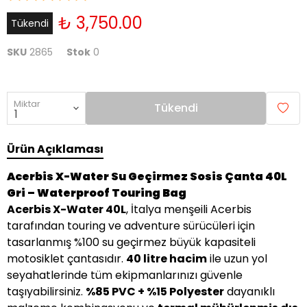
₺ 3,750.00
Tükendi
SKU
2865
Stok
0
Miktar
Tükendi
Ürün Açıklaması
Acerbis X-Water Su Geçirmez Sosis Çanta 40L
Gri – Waterproof Touring Bag
Acerbis X-Water 40L
, İtalya menşeili Acerbis
tarafından touring ve adventure sürücüleri için
tasarlanmış %100 su geçirmez büyük kapasiteli
motosiklet çantasıdır.
40 litre hacim
ile uzun yol
seyahatlerinde tüm ekipmanlarınızı güvenle
taşıyabilirsiniz.
%85 PVC + %15 Polyester
dayanıklı