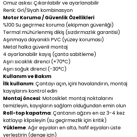
Omuz askısı: Çıkarılabilir ve ayarlanabilir
Renk: Gri/Siyah kombinasyon
Motor Koruma / Güvenlik Özellikleri
%100 Su geçirmez koruma (ekipman güvenliği)
Termal mühürlenmiş dikiş (sızdırmazlık garantisi)
Aşınmaya dayanıklı PVC (yüzey koruması)
Metal halka güvenli montaj
4 ayarlanabilir kayış (çanta sabitleme)
Aşırı sıcaklık direnci (+70°C)
Aşırı soğuk direnci (-30°C)
Kullanım ve Bakım
İlk kullanım
: Çantayı açın, içini havalandırın, montaj
kayışlarını kontrol edin
Montaj öncesi
: Motosiklet montaj noktalarını
temizleyin, kayışların sağlam olduğundan emin olun
Roll-top kapatma
: Çantanın ağzını en az 3-4 kez
katlayıp klipsleyin (su geçirmezlik için kritik)
Yükleme
: Ağır eşyaları en alta, hafif eşyaları üste
yerleştirin (denge için)