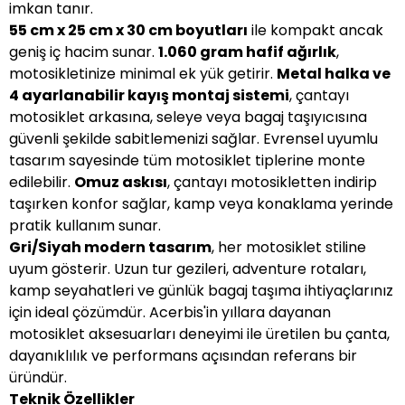
imkan tanır.
55 cm x 25 cm x 30 cm boyutları
ile kompakt ancak
geniş iç hacim sunar.
1.060 gram hafif ağırlık
,
motosikletinize minimal ek yük getirir.
Metal halka ve
4 ayarlanabilir kayış montaj sistemi
, çantayı
motosiklet arkasına, seleye veya bagaj taşıyıcısına
güvenli şekilde sabitlemenizi sağlar. Evrensel uyumlu
tasarım sayesinde tüm motosiklet tiplerine monte
edilebilir.
Omuz askısı
, çantayı motosikletten indirip
taşırken konfor sağlar, kamp veya konaklama yerinde
pratik kullanım sunar.
Gri/Siyah modern tasarım
, her motosiklet stiline
uyum gösterir. Uzun tur gezileri, adventure rotaları,
kamp seyahatleri ve günlük bagaj taşıma ihtiyaçlarınız
için ideal çözümdür. Acerbis'in yıllara dayanan
motosiklet aksesuarları deneyimi ile üretilen bu çanta,
dayanıklılık ve performans açısından referans bir
üründür.
Teknik Özellikler