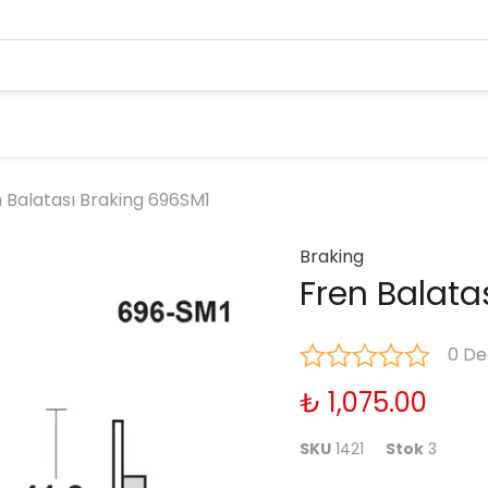
 Balatası Braking 696SM1
Braking
Fren Balata
0 De
₺ 1,075.00
SKU
1421
Stok
3