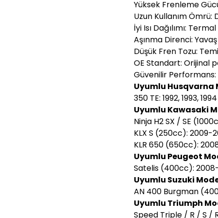
Yüksek Frenleme Gücü
Uzun Kullanım Ömrü: D
İyi Isı Dağılımı: Terma
Aşınma Direnci: Yava
Düşük Fren Tozu: Temiz
OE Standart: Orijinal p
Güvenilir Performans: 
Uyumlu Husqvarna M
350 TE: 1992, 1993, 1994
Uyumlu Kawasaki Mo
Ninja H2 SX / SE (1000c
KLX S (250cc): 2009-20
KLR 650 (650cc): 2008-
Uyumlu Peugeot Mod
Satelis (400cc): 2008-
Uyumlu Suzuki Model
AN 400 Burgman (400c
Uyumlu Triumph Mod
Speed Triple / R / S / 