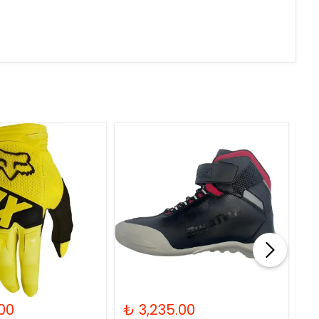
00
₺ 3,235.00
₺ 