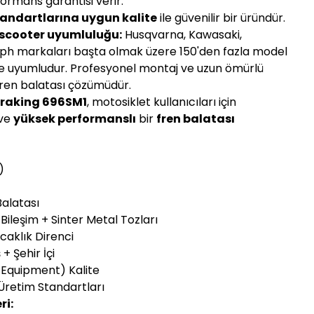
ormans garantisi verir.
tandartlarına uygun kalite
ile güvenilir bir üründür.
 scooter uyumluluğu:
Husqvarna, Kawasaki,
mph markaları başta olmak üzere 150'den fazla model
le uyumludur. Profesyonel montaj ve uzun ömürlü
 fren balatası çözümüdür.
raking 696SM1
, motosiklet kullanıcıları için
ve
yüksek performanslı
bir
fren balatası
)
Balatası
Bileşim + Sinter Metal Tozları
caklık Direnci
+ Şehir İçi
l Equipment) Kalite
Üretim Standartları
ri: