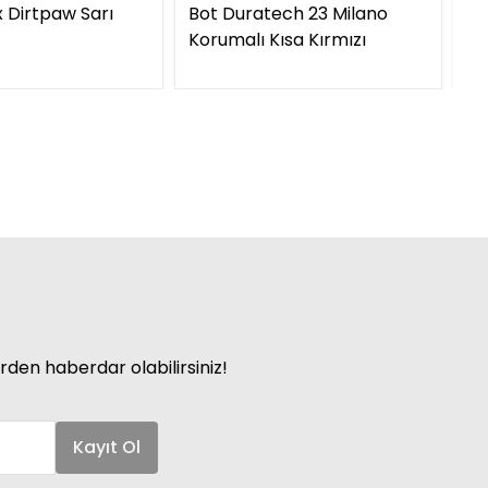
x Dirtpaw Sarı
Bot Duratech 23 Milano
Ka
Korumalı Kısa Kırmızı
06
rden haberdar olabilirsiniz!
Kayıt Ol