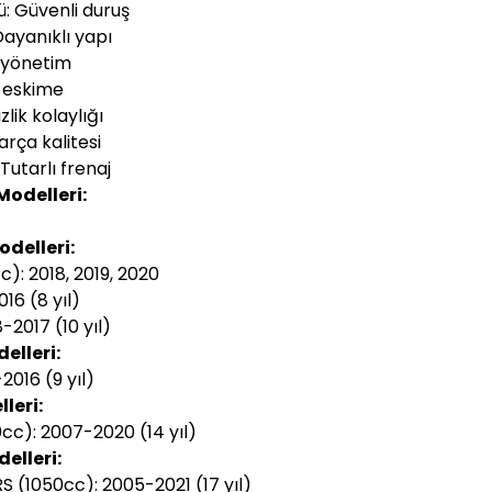
: Güvenli duruş
ayanıklı yapı
l yönetim
ş eskime
lik kolaylığı
arça kalitesi
Tutarlı frenaj
odelleri:
delleri:
c): 2018, 2019, 2020
16 (8 yıl)
2017 (10 yıl)
elleri:
2016 (9 yıl)
leri:
c): 2007-2020 (14 yıl)
elleri:
RS (1050cc): 2005-2021 (17 yıl)