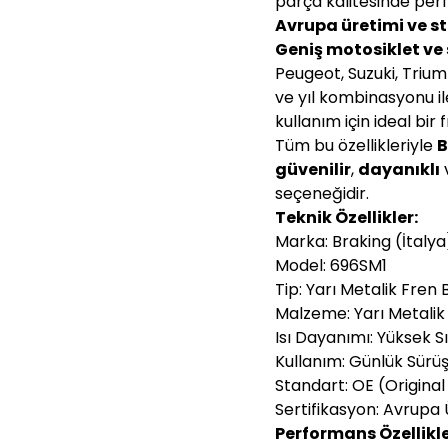
parça kalitesinde perf
Avrupa üretimi ve s
Geniş motosiklet ve
Peugeot, Suzuki, Triu
ve yıl kombinasyonu i
kullanım için ideal bir
Tüm bu özellikleriyle
B
güvenilir
,
dayanıklı
seçeneğidir.
Teknik Özellikler:
Marka: Braking (İtalya
Model: 696SM1
Tip: Yarı Metalik Fren 
Malzeme: Yarı Metalik 
Isı Dayanımı: Yüksek Sı
Kullanım: Günlük Sürüş 
Standart: OE (Origina
Sertifikasyon: Avrupa 
Performans Özellikle