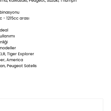
arna, Kawasaki, Peugeot, Suzuki, Triumph
mbinasyonu
c - 1215cc arası
ideal
kullanımı
nliği
modeller
LR, Tiger Explorer
ber, America
an, Peugeot Satelis