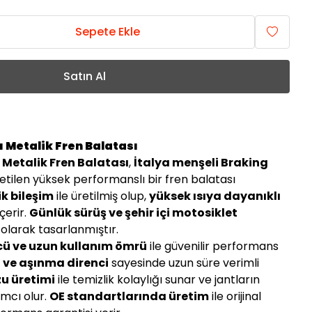
Sepete Ekle
Satın Al
 Metalik Fren Balatası
 Metalik Fren Balatası
,
İtalya menşeli Braking
etilen yüksek performanslı bir fren balatası
ik bileşim
ile üretilmiş olup,
yüksek ısıya dayanıklı
çerir.
Günlük sürüş ve şehir içi motosiklet
 olarak tasarlanmıştır.
cü ve uzun kullanım ömrü
ile güvenilir performans
mı ve aşınma direnci
sayesinde uzun süre verimli
zu üretimi
ile temizlik kolaylığı sunar ve jantların
mcı olur.
OE standartlarında üretim
ile orijinal