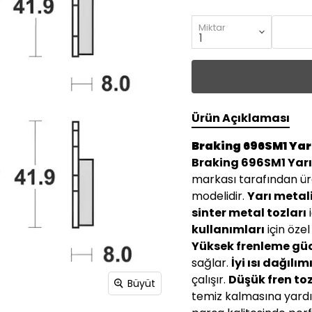
Miktar
Ürün Açıklaması
Braking 696SM1 Yarı
Braking 696SM1 Yarı
markası tarafından ür
modelidir.
Yarı metal
sinter metal tozları
i
kullanımları
için özel
Yüksek frenleme gü
sağlar.
İyi ısı dağılı
çalışır.
Düşük fren to
Büyüt
temiz kalmasına yardı