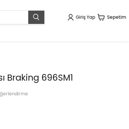
Giriş Yap
Sepetim
sı Braking 696SM1
ğerlendirme