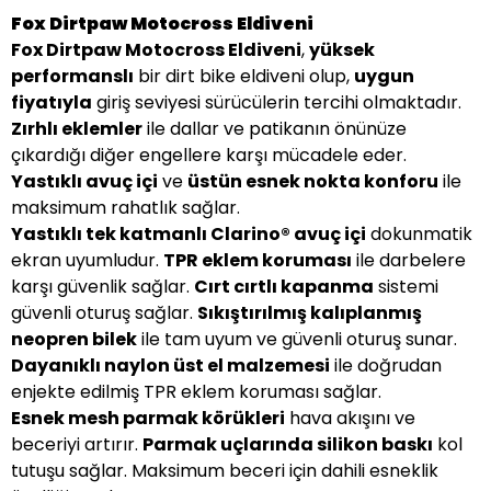
Fox Dirtpaw Motocross Eldiveni
Fox Dirtpaw Motocross Eldiveni
,
yüksek
performanslı
bir dirt bike eldiveni olup,
uygun
fiyatıyla
giriş seviyesi sürücülerin tercihi olmaktadır.
Zırhlı eklemler
ile dallar ve patikanın önünüze
çıkardığı diğer engellere karşı mücadele eder.
Yastıklı avuç içi
ve
üstün esnek nokta konforu
ile
maksimum rahatlık sağlar.
Yastıklı tek katmanlı Clarino® avuç içi
dokunmatik
ekran uyumludur.
TPR eklem koruması
ile darbelere
karşı güvenlik sağlar.
Cırt cırtlı kapanma
sistemi
güvenli oturuş sağlar.
Sıkıştırılmış kalıplanmış
neopren bilek
ile tam uyum ve güvenli oturuş sunar.
Dayanıklı naylon üst el malzemesi
ile doğrudan
enjekte edilmiş TPR eklem koruması sağlar.
Esnek mesh parmak körükleri
hava akışını ve
beceriyi artırır.
Parmak uçlarında silikon baskı
kol
tutuşu sağlar. Maksimum beceri için dahili esneklik