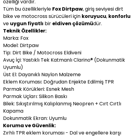
özelliği vardır.
Tüm bu özellikleriyle
Fox Dirtpaw
, giriş seviyesi dirt
bike ve motocross sürücüleri için
koruyucu
,
konforlu
ve
uygun fiyatlı
bir
eldiven çözümü
dür.
Teknik Özellikler:
Marka: Fox
Model: Dirtpaw
Tip: Dirt Bike / Motocross Eldiveni
Avuç İçi: Yastıklı Tek Katmanlı Clarino® (Dokunmatik
Uyumlu)
Üst El: Dayanıklı Naylon Malzeme
Eklem Koruması: Doğrudan Enjekte Edilmiş TPR
Parmak Körükleri: Esnek Mesh
Parmak Uçları: Silikon Baskı
Bilek: Sıkıştırılmış Kalıplanmış Neopren + Cırt Cırtlı
Kapama
Dokunmatik Ekran: Uyumlu
Koruma ve Güvenlik:
Zırhlı TPR eklem koruması - Dal ve engellere karşı